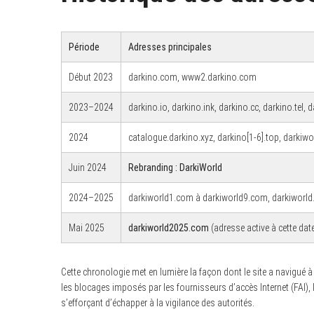
Période
Adresses principales
S
Début 2023
darkino.com, www2.darkino.com
e
a
r
2023–2024
darkino.io, darkino.ink, darkino.cc, darkino.tel, 
c
h
f
2024
catalogue.darkino.xyz, darkino[1-6].top, darkiw
o
r
Juin 2024
Rebranding : DarkiWorld
:
2024–2025
darkiworld1.com à darkiworld9.com, darkiworld.a
Mai 2025
darkiworld2025.com
(adresse active à cette dat
Cette chronologie met en lumière la façon dont le site a navigué
les blocages imposés par les fournisseurs d’accès Internet (FAI), l
s’efforçant d’échapper à la vigilance des autorités.