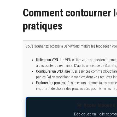
Comment contourner l
pratiques
Vous souhaitez accéder à DarkiWorld malgré les blocages? V
Utiliser un VPN :
Un VPN chiffre votre connexion Internet 
à des contenus restreints. D’après une étude de Statist
Configurer un DNS libre :
Des services comme Cloudflare
par les FAI en modifiant la manière dont vos requêtes Int
Explorer les proxies :
Ces serveurs intermédiaires permett
important de choisir des proxies sûrs pour éviter les ris
🚨 Accès bloqué à 
Débloquez en 1 clic et prot