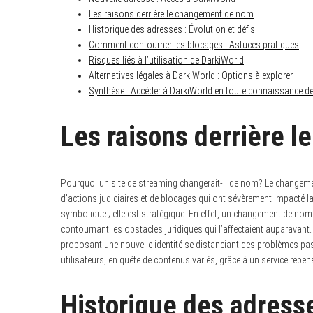
Les raisons derrière le changement de nom
Historique des adresses : Évolution et défis
Comment contourner les blocages : Astuces pratiques
Risques liés à l’utilisation de DarkiWorld
Alternatives légales à DarkiWorld : Options à explorer
Synthèse : Accéder à DarkiWorld en toute connaissance d
Les raisons derrière 
Pourquoi un site de streaming changerait-il de nom? Le changemen
d’actions judiciaires et de blocages qui ont sévèrement impacté l
symbolique ; elle est stratégique. En effet, un changement de nom 
contournant les obstacles juridiques qui l’affectaient auparavant.
proposant une nouvelle identité se distanciant des problèmes pa
utilisateurs, en quête de contenus variés, grâce à un service repe
Historique des adresse