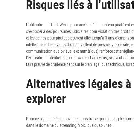
Risques liés à l’utilis
L’utilisation de DarkiWorld pour accéder à du contenu piraté est e
s’exposer à des poursuites judiciaires pour violation des droits d’a
et les peines pour piratage peuvent aller jusqu’à 3 ans d’empris
intellectuelle. Les ayants droit surveillent de près ce type de site
communication audiovisuelle et numérique) renforce cette vigila
l’exposition potentielle aux malwares et aux virus, souvent assoc
faire preuve de prudence, tant sur le plan légal que technique, lor
Alternatives légales à
explorer
Pour ceux qui préfèrent naviguer sans tracas juridiques, plusieur
dans le domaine du streaming. Voici quelques-unes :