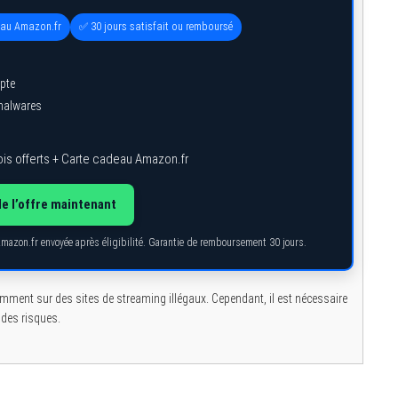
eau Amazon.fr
✅ 30 jours satisfait ou remboursé
pte
 malwares
is offerts + Carte cadeau Amazon.fr
de l’offre maintenant
Amazon.fr envoyée après éligibilité. Garantie de remboursement 30 jours.
amment sur des sites de streaming illégaux. Cependant, il est nécessaire
 des risques.