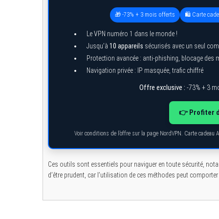
🎁 -73% + 3 mois offerts
🛍️ Carte cad
Le VPN numéro 1 dans le monde !
Jusqu’à
10 appareils
sécurisés avec un seul com
Protection avancée : anti-phishing, blocage des
Navigation privée : IP masquée, trafic chiffré
Offre exclusive :
-73% + 3 mo
👉 Profiter 
Voir conditions de l’offre sur la page NordVPN. Carte cadeau 
Ces outils sont essentiels pour naviguer en toute sécurité, not
d’être prudent, car l’utilisation de ces méthodes peut comporter