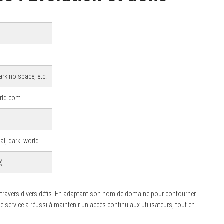
darkino.space, etc.
orld.com
l, darki.world
e)
 à travers divers défis. En adaptant son nom de domaine pour contourner
e service a réussi à maintenir un accès continu aux utilisateurs, tout en