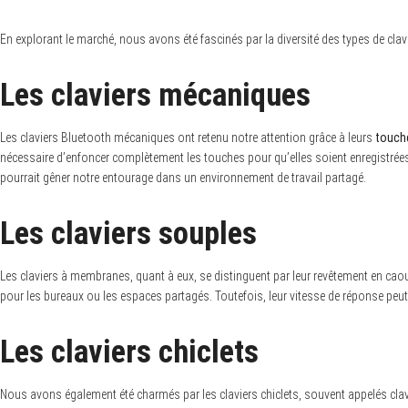
a
r
c
En explorant le marché, nous avons été fascinés par la diversité des types de clav
h
f
o
Les claviers mécaniques
r
:
Les claviers Bluetooth mécaniques ont retenu notre attention grâce à leurs
touch
nécessaire d’enfoncer complètement les touches pour qu’elles soient enregistrées ;
pourrait gêner notre entourage dans un environnement de travail partagé.
Les claviers souples
Les claviers à membranes, quant à eux, se distinguent par leur revêtement en cao
pour les bureaux ou les espaces partagés. Toutefois, leur vitesse de réponse peut 
Les claviers chiclets
Nous avons également été charmés par les claviers chiclets, souvent appelés clavi