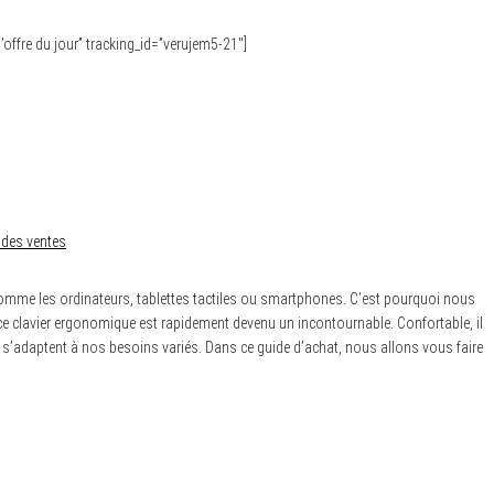
l’offre du jour” tracking_id=”verujem5-21″]
 des ventes
s comme les ordinateurs, tablettes tactiles ou smartphones. C’est pourquoi nous
, ce clavier ergonomique est rapidement devenu un incontournable. Confortable, il
ui s’adaptent à nos besoins variés. Dans ce guide d’achat, nous allons vous faire