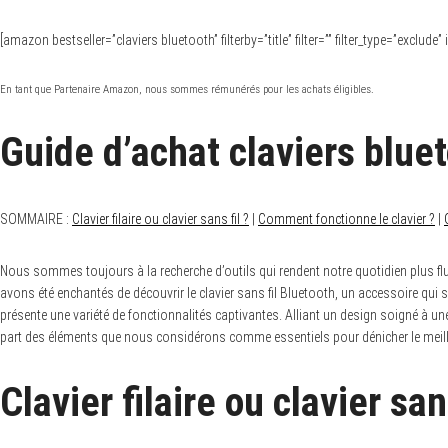
[amazon bestseller=”claviers bluetooth” filterby=”title” filter=”” filter_type=”exclud
En tant que Partenaire Amazon, nous sommes rémunérés pour les achats éligibles.
Guide d’achat claviers blue
SOMMAIRE :
Clavier filaire ou clavier sans fil ?
|
Comment fonctionne le clavier ?
|
Nous sommes toujours à la recherche d’outils qui rendent notre quotidien plus flu
avons été enchantés de découvrir le clavier sans fil Bluetooth, un accessoire qui
présente une variété de fonctionnalités captivantes. Alliant un design soigné à un
part des éléments que nous considérons comme essentiels pour dénicher le meille
Clavier filaire ou clavier sans