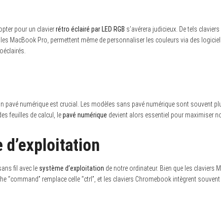
pter pour un clavier
rétro éclairé par LED RGB
s’avérera judicieux. De tels clavie
es MacBook Pro, permettent même de personnaliser les couleurs via des logiciels
oéclairés.
on un pavé numérique est crucial. Les modèles sans pavé numérique sont souvent plu
es feuilles de calcul, le
pavé numérique
devient alors essentiel pour maximiser not
 d’exploitation
sans fil avec le
système d’exploitation
de notre ordinateur. Bien que les claviers 
ouche “command” remplace celle “ctrl”, et les claviers Chromebook intègrent souve