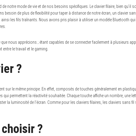
pend de notre mode de vie et de nos besoins spécifiques. Le clavier filaire, bien qu’
besoin de plus de flexibilité pour taper à distance de notre écran, un clavier sans
nsi les fils traînants. Nous avons pris plaisir à utiliser un modèle Bluetooth qu
res.
 que nous apprécions ; étant capables de se connecter facilement à plusieurs app
entre le travail et le gaming.
ier ?
nnent sur le même principe. En effet, composés de touches généralement en plastiqu
s qui permettent la réactivité souhaitée. Chaque touche affiche un nombre, une lett
ter la luminosité de l’écran. Comme pour les claviers filaires, les claviers sans fi
 choisir ?