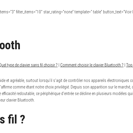
e” items=”3″ filter_items=”10″ star_rating=”none” template=” table” button_text=”Voir 
tooth
Quel type de clavier sans fil choisir ?
|
Comment choisir le clavier Bluetooth ?
|
Top
ide et agréable, surtout lorsqu’il s’agit de contrôler nos appareils électronique
 s’affirme comme étant notre choix privilégié. Depuis son apparition sur le marché
e efficacité redoutable, ce périphérique d’entrée se décline en plusieurs modèles q
ur clavier Bluetooth.
 fil ?