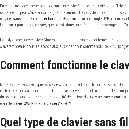
En ce qui nous concerne, le choix entre un clavier filaire et un clavier sans fil dé
câble, ce qui peut s’avérer contraignant. Pour nos travaux de bureau où nous avons 
claviers sans fil utilisent la
technologie Bluetooth
ou un dongle USB, minimisant ai
l’emporter partout avec nous, que ce soit dans un café ou lors de voyages d’affai
La polyvalence des claviers Bluetooth multiplateforme est également un avantage
s’avèrent idéaux pour les accros aux jeux vidéo tout comme pour ceux qui jonglent 
Comment fonctionne le clav
Nous avons découvert que les claviers, qu’ils soient sans fil ou filaires, fonctio
ou filaire. En dessous de chaque touche se trouvent des interrupteurs électronique
du texte, elles nous donnent la possibilité de réaliser diverses actions comme ajus
étant le
clavier QWERTY et le clavier AZERTY
.
Quel type de clavier sans fil
S
e