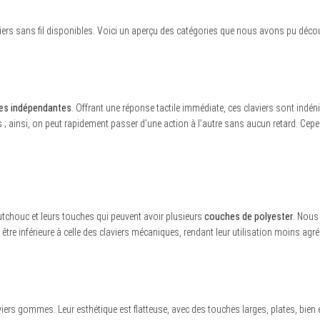
iers sans fil disponibles. Voici un aperçu des catégories que nous avons pu découv
es indépendantes
. Offrant une réponse tactile immédiate, ces claviers sont indéni
 ainsi, on peut rapidement passer d’une action à l’autre sans aucun retard. Cepend
utchouc et leurs touches qui peuvent avoir plusieurs
couches de polyester
. Nous 
être inférieure à celle des claviers mécaniques, rendant leur utilisation moins ag
ers gommes. Leur esthétique est flatteuse, avec des touches larges, plates, bien 