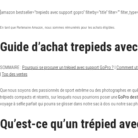
[amazon bestseller=”trepieds avec support gopro” filterby=”title” filter=”” filter_ty
En tant que Partenaire Amazon, nous sommes rémunérés pour les achats éligibles.
Guide d’achat trepieds avec
SOMMAIRE :
Pourquoi se procurer un trépied avec support GoPro ?
|
Comment util
|
Top des ventes
Que nous soyons des passionnés de sport extrême ou des photographes en quête 
trépieds compacts et récents, sur lesquels nous pourrions poser une
GoPro desti
voyage à selfie parfait qui pourra se glisser dans notre sac à dos ou notre sac p
Qu’est-ce qu’un trépied ave