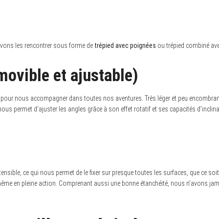
pouvons les rencontrer sous forme de
trépied avec poignées
ou trépied combiné avec 
movible et ajustable)
l pour nous accompagner dans toutes nos aventures. Très léger et peu encombrant,
t nous permet d’ajuster les angles grâce à son effet rotatif et ses capacités d’inc
tensible, ce qui nous permet de le fixer sur presque toutes les surfaces, que ce so
le, même en pleine action. Comprenant aussi une bonne étanchéité, nous n’avons j