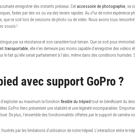
souhaite enregistrer des instants précieux. Cet
accessoire de photographie
, se 
opiques, fixées par des vis ou via des leviers rapides. Au c?ur de notre expérience
flex, que ce soit lors de sessions de photo ou de vidéo. Nous avons tous rencontr
es soucis !
gue par sa résistance et son caractère tout-terrain. Que ce soit pour immortalis
t transportable
, elle n’en demeure pas moins capable d’enregistrer des vidéos e
 le fait qu’elle serait parfaitement à l’abri, même dans des conditions humides. 
pied avec support GoPro ?
t d’exploiter au maximum la fonction
flexible du trépied
tout en bénéficiant du d
les GoPro Hero présentent une stabilité et une légèreté incomparables. Emportant
r. De plus, l’ensemble des fonctionnalités offertes par le support de caméra no
strés par les limitations d’utilisation de notre trépied. L’interaction entre le tré