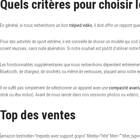
Quels critères pour choisir 
En général, si nous recherchons un bon
trépied vidéo
, il doit offrir un rapport 
Pour des activités de sport extrême, il est conseillé de choisir un modèle qui soit 
soient réussies, sans nulle aberration. Si notre souhait est plutôt d’utiliser notre t
Les fonctionnalités supplémentaires que nous recherchons dépendent entièrement
Bluetooth, de chargeur, de crochets ou même de ventouses, plaçant ainsi notre exp
Il ne suffit pas simplement de sélectionner un appareil avec une
compacité avant
stick ou étui inclus). Avant de nous lancer dans nos sessions photos ou vidéos, il
Top des ventes
[amazon bestseller=”trepieds avec support gopro” filterby=”title” filter=”” filter_t