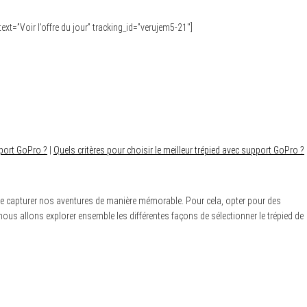
text=”Voir l’offre du jour” tracking_id=”verujem5-21″]
pport GoPro ?
|
Quels critères pour choisir le meilleur trépied avec support GoPro ?
 capturer nos aventures de manière mémorable. Pour cela, opter pour des
nous allons explorer ensemble les différentes façons de sélectionner le trépied de