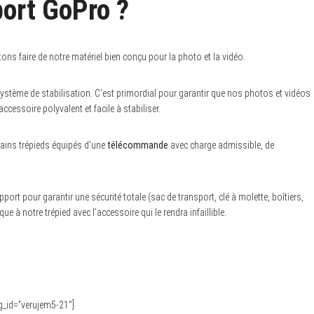
port GoPro ?
tons faire de notre matériel bien conçu pour la photo et la vidéo.
ystème de stabilisation. C’est primordial pour garantir que nos photos et vidéos
accessoire polyvalent et facile à stabiliser.
ains trépieds équipés d’une
télécommande
avec charge admissible, de
rt pour garantir une sécurité totale (sac de transport, clé à molette, boîtiers,
à notre trépied avec l’accessoire qui le rendra infaillible.
ng_id=”verujem5-21″]