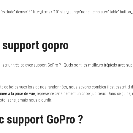
pe=”exclude” items=”3″ filter_items=”10″ star_rating=”none” template=” table” button_
 support gopro
iser un trépied avec support GoPro ?
|
Quels sont les meilleurs trépieds avec su
de belles vues lors de nos randonnées, nous savons combien il est essentiel de
née à la prise de vue
, représente certainement un choix judicieux. Dans ce guide, 
hoto, sans jamais nous alourdir.
c support GoPro ?