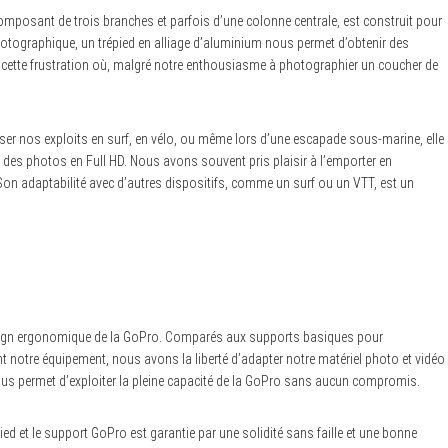
composant de trois branches et parfois d’une colonne centrale, est construit pour
 photographique, un trépied en alliage d’aluminium nous permet d’obtenir des
é cette frustration où, malgré notre enthousiasme à photographier un coucher de
er nos exploits en surf, en vélo, ou même lors d’une escapade sous-marine, elle
t des photos en Full HD. Nous avons souvent pris plaisir à l’emporter en
Son adaptabilité avec d’autres dispositifs, comme un surf ou un VTT, est un
esign ergonomique de la GoPro. Comparés aux supports basiques pour
 notre équipement, nous avons la liberté d’adapter notre matériel photo et vidéo
us permet d’exploiter la pleine capacité de la GoPro sans aucun compromis.
pied et le support GoPro est garantie par une solidité sans faille et une bonne