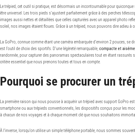
Le trépied, cet outil si pratique, est désormais un incontournable pour quiconque 
être universel. Les trois pieds s’ajustent parfaitement grâce à des perches télesc
images aussi nettes et détaillées que celles capturées avec un appareil photo re
soleil, nos images étaient floues. Grâce à un trépied, nous pouvons dire adieu à c
La GoPro, connue comme étant une caméra embarquée d’environ 2 pouces, se distin
est l’outil de choix des sportifs. D’une légèreté remarquable,
compacte et aisémen
randonnée, pour capturer des panoramas spectaculaires tout en étant rassurés sur
critère essentiel que nous prenons toutes et tous en compte.
Pourquoi se procurer un tré
La première raison qui nous pousse à acquérir un trépied avec support GoPro es
smartphone ou aux trépieds conventionnels, les dispositifs conçus pour les modè
à chacun de nos voyages et à chaque moment clé que nous souhaitons immortalise
S
e
a
À l’inverse, lorsqu’on utilise un simple téléphone portable, nous sommes souvent fru
r