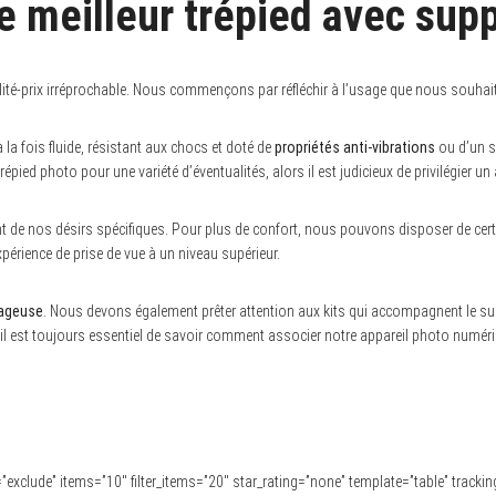
le meilleur trépied avec sup
qualité-prix irréprochable. Nous commençons par réfléchir à l’usage que nous souhai
à la fois fluide, résistant aux chocs et doté de
propriétés anti-vibrations
ou d’un s
répied photo pour une variété d’éventualités, alors il est judicieux de privilégier un 
 de nos désirs spécifiques. Pour plus de confort, nous pouvons disposer de cert
érience de prise de vue à un niveau supérieur.
ageuse
. Nous devons également prêter attention aux kits qui accompagnent le suppo
 est toujours essentiel de savoir comment associer notre appareil photo numérique 
ype=”exclude” items=”10″ filter_items=”20″ star_rating=”none” template=”table” tracki