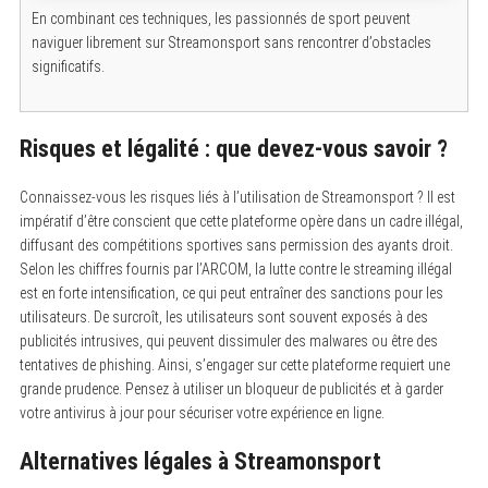
En combinant ces techniques, les passionnés de sport peuvent
naviguer librement sur Streamonsport sans rencontrer d’obstacles
significatifs.
Risques et légalité : que devez-vous savoir ?
S
e
a
Connaissez-vous les risques liés à l’utilisation de Streamonsport ? Il est
r
c
impératif d’être conscient que cette plateforme opère dans un cadre illégal,
h
diffusant des compétitions sportives sans permission des ayants droit.
f
Selon les chiffres fournis par l’ARCOM, la lutte contre le streaming illégal
o
r
est en forte intensification, ce qui peut entraîner des sanctions pour les
:
utilisateurs. De surcroît, les utilisateurs sont souvent exposés à des
publicités intrusives, qui peuvent dissimuler des malwares ou être des
tentatives de phishing. Ainsi, s’engager sur cette plateforme requiert une
grande prudence. Pensez à utiliser un bloqueur de publicités et à garder
votre antivirus à jour pour sécuriser votre expérience en ligne.
Alternatives légales à Streamonsport