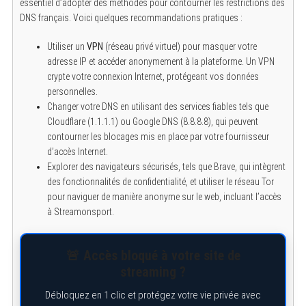
essentiel d’adopter des méthodes pour contourner les restrictions des
DNS français. Voici quelques recommandations pratiques :
Utiliser un
VPN
(réseau privé virtuel) pour masquer votre
adresse IP et accéder anonymement à la plateforme. Un VPN
crypte votre connexion Internet, protégeant vos données
personnelles.
Changer votre DNS en utilisant des services fiables tels que
Cloudflare (1.1.1.1) ou Google DNS (8.8.8.8), qui peuvent
contourner les blocages mis en place par votre fournisseur
d’accès Internet.
Explorer des navigateurs sécurisés, tels que Brave, qui intègrent
des fonctionnalités de confidentialité, et utiliser le réseau Tor
pour naviguer de manière anonyme sur le web, incluant l’accès
à Streamonsport.
🚨 Accès bloqué à votre site de
streaming ?
Débloquez en 1 clic et protégez votre vie privée avec