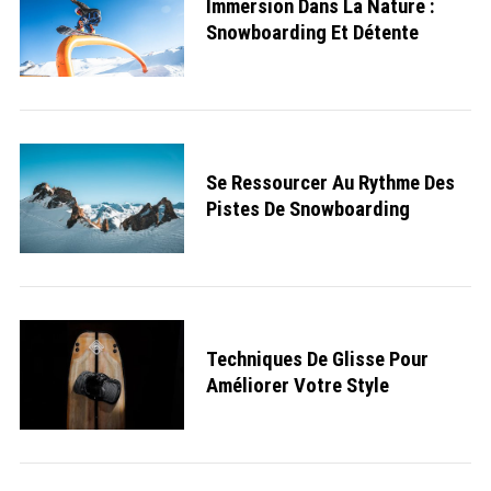
Immersion Dans La Nature :
Snowboarding Et Détente
Se Ressourcer Au Rythme Des
Pistes De Snowboarding
S
e
Techniques De Glisse Pour
a
Améliorer Votre Style
r
c
h
f
o
r
: