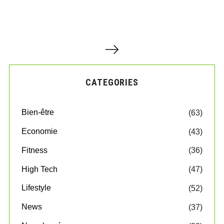
P
a
g
i
CATEGORIES
n
a
t
Bien-être
(63)
i
o
Economie
(43)
n
d
Fitness
(36)
e
High Tech
(47)
s
p
Lifestyle
(52)
u
b
News
(37)
l