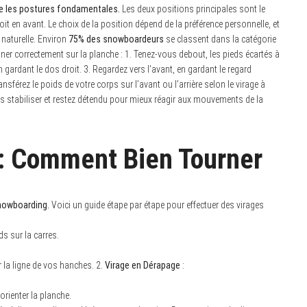
re les postures fondamentales.
Les deux positions principales sont le
roit en avant. Le choix de la position dépend de la préférence personnelle, et
 naturelle. Environ
75% des snowboardeurs
se classent dans la catégorie
onner correctement sur la planche : 1. Tenez-vous debout, les pieds écartés à
 gardant le dos droit. 3. Regardez vers l’avant, en gardant le regard
nsférez le poids de votre corps sur l’avant ou l’arrière selon le virage à
 vous stabiliser et restez détendu pour mieux réagir aux mouvements de la
 : Comment Bien Tourner
snowboarding.
Voici un guide étape par étape pour effectuer des virages
s sur la carres.
r la ligne de vos hanches. 2.
Virage en Dérapage
:
orienter la planche.