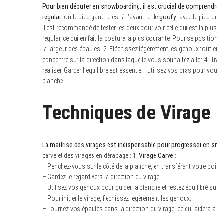
Pour bien débuter en snowboarding, il est crucial de comprend
regular
, où le pied gauche est à l’avant, et le
goofy
, avec le pied d
il est recommandé de tester les deux pour voir celle qui est la plus
regular, ce qui en fait la posture la plus courante. Pour se positi
la largeur des épaules. 2. Fléchissez légèrement les genoux tout en
concentré sur la direction dans laquelle vous souhaitez aller. 4. Tra
réaliser. Garder l’équilibre est essentiel : utilisez vos bras pour
planche.
Techniques de Virage
La maîtrise des virages est indispensable pour progresser en 
carve et des virages en dérapage : 1.
Virage Carve
:
– Penchez-vous sur le côté de la planche, en transférant votre poid
– Gardez le regard vers la direction du virage.
– Utilisez vos genoux pour guider la planche et restez équilibré su
– Pour initier le virage, fléchissez légèrement les genoux.
– Tournez vos épaules dans la direction du virage, ce qui aidera à 