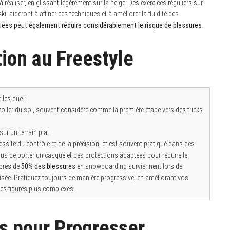
 réaliser, en glissant légèrement sur la neige. Des exercices réguliers sur
aideront à affiner ces techniques et à améliorer la fluidité des
iées peut également réduire considérablement le risque de blessures
.
ation au Freestyle
lles que :
 décoller du sol, souvent considéré comme la première étape vers des tricks
ur un terrain plat.
essite du contrôle et de la précision, et est souvent pratiqué dans des
s de porter un casque et des protections adaptées pour réduire le
 près de
50% des blessures
en snowboarding surviennent lors de
risée. Pratiquez toujours de manière progressive, en améliorant vos
es figures plus complexes.
s pour Progresser