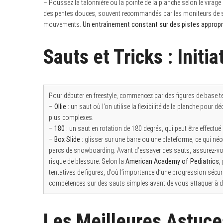
– Poussez la talonnière ou la pointe de la planche selon le virage à
des pentes douces, souvent recommandés par les moniteurs de ski, 
mouvements.
Un entraînement constant sur des pistes appropr
Sauts et Tricks : Initi
Pour débuter en freestyle, commencez par des figures de base te
–
Ollie
: un saut où l’on utilise la flexibilité de la planche pour
plus complexes.
–
180
: un saut en rotation de 180 degrés, qui peut être effectué s
–
Box Slide
: glisser sur une barre ou une plateforme, ce qui néc
parcs de snowboarding. Avant d’essayer des sauts, assurez-vou
risque de blessure. Selon la
American Academy of Pediatrics
,
tentatives de figures, d’où l’importance d’une progression sécu
compétences sur des sauts simples avant de vous attaquer à d
Les Meilleures Astuce