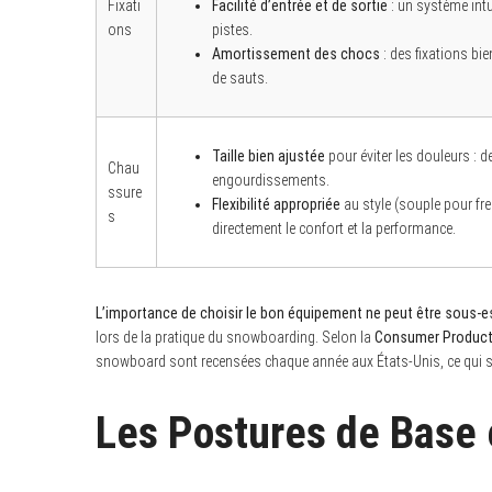
Fixati
Facilité d’entrée et de sortie
: un système intu
ons
pistes.
Amortissement des chocs
: des fixations bi
de sauts.
S
e
a
Taille bien ajustée
pour éviter les douleurs :
r
Chau
c
engourdissements.
ssure
h
Flexibilité appropriée
au style (souple pour free
f
s
directement le confort et la performance.
o
r
:
L’importance de choisir le bon équipement ne peut être sous-
lors de la pratique du snowboarding. Selon la
Consumer Product
snowboard sont recensées chaque année aux États-Unis, ce qui s
Les Postures de Base