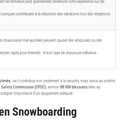
itif de fermeture peut grandement améliorer votre expérience sur les
en conçues contribuent à la réduction des vibrations lors des réceptions
 des chaussures mal ajustées peuvent causer des ampoules ou des
style, rigide pour freeride) : le bon type de chaussure influence
estimée
, car il contribue non seulement à la sécurité, mais aussi au confort
 Safety Commission (CPSC)
, environ
88 000 blessures
liées au
ouligne l’importance d’un équipement adéquat.
 en Snowboarding