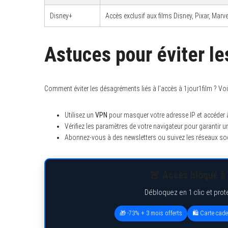
Disney+
Accès exclusif aux films Disney, Pixar, Marv
Astuces pour éviter l
Comment éviter les désagréments liés à l’accès à 1jour1film ? Voi
Utilisez un
VPN
pour masquer votre adresse IP et accéder à
Vérifiez les paramètres de votre navigateur pour garantir u
Abonnez-vous à des newsletters ou suivez les réseaux soci
🚨 Accès bloqué à 
Débloquez en 1 clic et prot
🎁 -73% + 3 mois offerts
🛍️ Carte cad