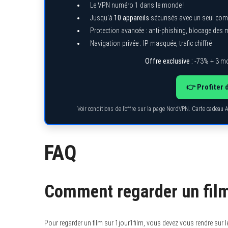
Le VPN numéro 1 dans le monde !
Jusqu’à
10 appareils
sécurisés avec un seul com
Protection avancée : anti-phishing, blocage des
Navigation privée : IP masquée, trafic chiffré
Offre exclusive :
-73% + 3 mo
👉 Profiter 
Voir conditions de l’offre sur la page NordVPN. Carte cadeau 
FAQ
Comment regarder un film
Pour regarder un film sur 1jour1film, vous devez vous rendre sur le 