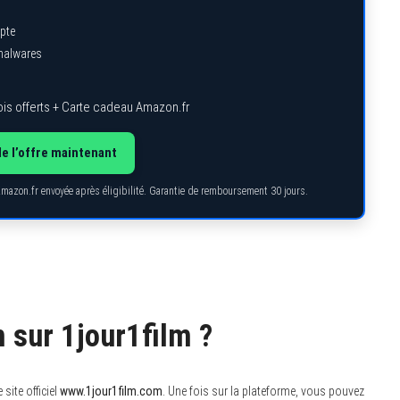
pte
 malwares
is offerts + Carte cadeau Amazon.fr
de l’offre maintenant
Amazon.fr envoyée après éligibilité. Garantie de remboursement 30 jours.
 sur 1jour1film ?
site officiel
www.1jour1film.com
. Une fois sur la plateforme, vous pouvez