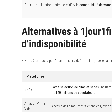
Pour une utilisation optimale, vérifiez la
compatibilité de votre 
S
Alternatives à 1jour1f
e
a
r
d’indisponibilité
c
h
f
o
r
:
Si vous êtes frustré par l’indisponibilité de 1jour1film, quelles a
Plateforme
Large sélection de films et séries
, incluan
Netflix
de
140 millions de spectateurs
.
Amazon Prime
Accès à des films récents et anciens, avec 
Video