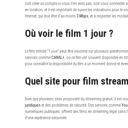
soit créer un compte si vous n’en avez pas, soit vous connecter a
en location, et il est important de suivre les indications pour le 
Internet, qui doit être d’au moins
3 Mbps
, et à respecter les modal
Où voir le film 1 jour ?
Le film intitulé “1 jour” peut être visionné sur plusieurs platefor
services comme
CANAL+
, où ce film est souvent disponible en s
pour connaître la disponibilité du film à un moment donné et év
Quel site pour film stream
Bien que plusieurs sites proposent du streaming gratuit, il est cr
juridiques
et des problèmes de sécurité. Des services comme
You
numériques publiques, offrent des films en streaming légal sans frais
d’une expérience sécurisée.