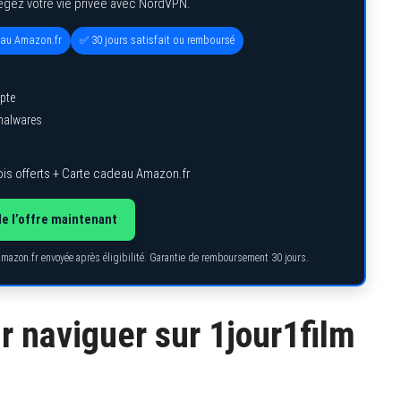
égez votre vie privée avec NordVPN.
eau Amazon.fr
✅ 30 jours satisfait ou remboursé
pte
 malwares
is offerts + Carte cadeau Amazon.fr
de l’offre maintenant
Amazon.fr envoyée après éligibilité. Garantie de remboursement 30 jours.
r naviguer sur 1jour1film