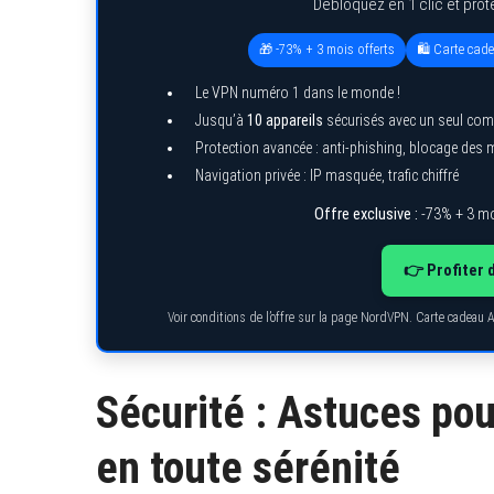
Débloquez en 1 clic et prot
🎁 -73% + 3 mois offerts
🛍️ Carte cad
Le VPN numéro 1 dans le monde !
S
Jusqu’à
10 appareils
sécurisés avec un seul com
e
a
Protection avancée : anti-phishing, blocage des
r
Navigation privée : IP masquée, trafic chiffré
c
h
Offre exclusive :
-73% + 3 mo
f
o
r
:
👉 Profiter 
Voir conditions de l’offre sur la page NordVPN. Carte cadeau 
Sécurité : Astuces pou
en toute sérénité