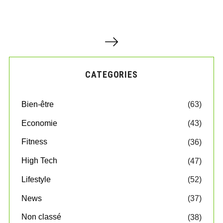
P
a
g
i
CATEGORIES
n
a
t
Bien-être
(63)
i
o
Economie
(43)
n
d
Fitness
(36)
e
High Tech
(47)
s
p
Lifestyle
(52)
u
b
News
(37)
l
Non classé
(38)
i