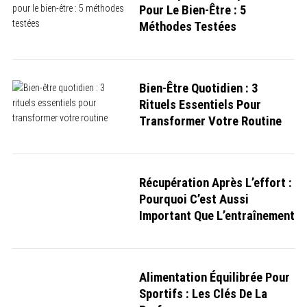
Pour Le Bien-Être : 5
Méthodes Testées
Bien-Être Quotidien : 3
Rituels Essentiels Pour
Transformer Votre Routine
Récupération Après L’effort :
Pourquoi C’est Aussi
S
Important Que L’entraînement
e
a
r
c
h
f
Alimentation Équilibrée Pour
o
Sportifs : Les Clés De La
r
:
Performance