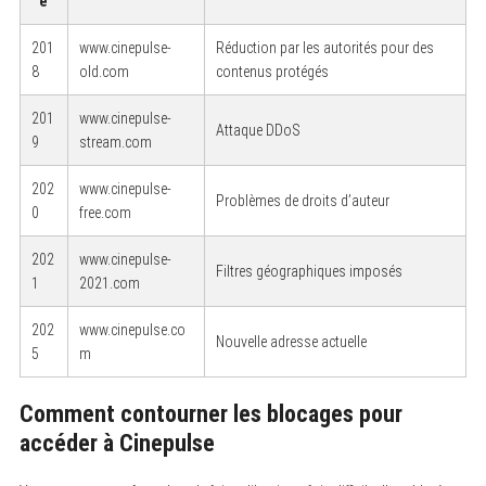
e
201
www.cinepulse-
Réduction par les autorités pour des
8
old.com
contenus protégés
201
www.cinepulse-
Attaque DDoS
9
stream.com
202
www.cinepulse-
Problèmes de droits d’auteur
0
free.com
202
www.cinepulse-
Filtres géographiques imposés
1
2021.com
202
www.cinepulse.co
Nouvelle adresse actuelle
5
m
Comment contourner les blocages pour
accéder à Cinepulse