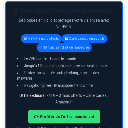
🚨 Accès bloqué à votre site de streaming ?
Débloquez en 1 clic et protégez votre vie privée avec
NordVPN.
🎁 -73% + 3 mois offerts
🛍️ Carte cadeau Amazon.fr
✅ 30 jours satisfait ou remboursé
Le VPN numéro 1 dans le monde !
Jusqu’à
10 appareils
sécurisés avec un seul compte
Protection avancée : anti-phishing, blocage des
malwares
Navigation privée : IP masquée, trafic chiffré
Offre exclusive :
-73% + 3 mois offerts + Carte cadeau
Amazon.fr
👉 Profiter de l’offre maintenant