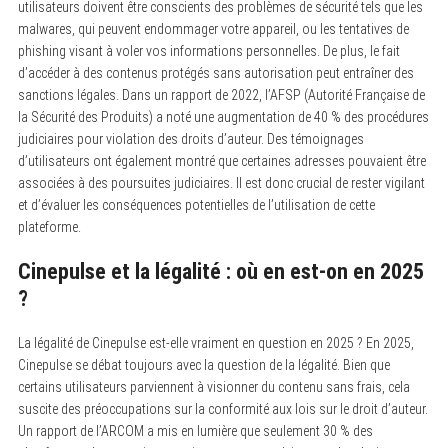
utilisateurs doivent être conscients des problèmes de sécurité tels que les
malwares, qui peuvent endommager votre appareil, ou les tentatives de
phishing visant à voler vos informations personnelles. De plus, le fait
d’accéder à des contenus protégés sans autorisation peut entraîner des
sanctions légales. Dans un rapport de 2022, l’AFSP (Autorité Française de
la Sécurité des Produits) a noté une augmentation de 40 % des procédures
judiciaires pour violation des droits d’auteur. Des témoignages
S
d’utilisateurs ont également montré que certaines adresses pouvaient être
e
associées à des poursuites judiciaires. Il est donc crucial de rester vigilant
a
r
et d’évaluer les conséquences potentielles de l’utilisation de cette
c
plateforme.
h
f
o
Cinepulse et la légalité : où en est-on en 2025
r
?
:
La légalité de Cinepulse est-elle vraiment en question en 2025 ? En 2025,
Cinepulse se débat toujours avec la question de la légalité. Bien que
certains utilisateurs parviennent à visionner du contenu sans frais, cela
suscite des préoccupations sur la conformité aux lois sur le droit d’auteur.
Un rapport de l’ARCOM a mis en lumière que seulement 30 % des