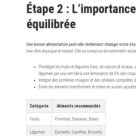
Étape 2 : L’importance
équilibrée
S
e
a
r
Une bonne alimentation peut-elle réellement changer notre état
c
bien-être physique et mental. Elle se compose de nutriments essen
h
f
o
Privilégier les fruits et légumes frais, de saison et locau
r
:
légumes par jour est liée à une diminution de 5% des risq
Intégrer des protéines maigres et des céréales complètes da
Éviter les aliments transformés et riches en sucres ajouté
Catégorie
Aliments recommandés
Fruits
Pommes, Bananes, Baies
Légumes
Épinards, Carottes, Brocolis