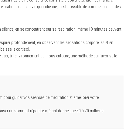
tidien ?
La pleine conscience consiste à porter attention de manière
ette pratique dans la vie quotidienne, il est possible de commencer par des
n silence, en se concentrant sur sa respiration, même 10 minutes peuvent
respirer profondément, en observant les sensations corporelles et en
abaisse le cortisol.
e pas, à l’environnement qui nous entoure, une méthode qui favorise le
pour guider vos séances de méditation et améliorer votre
riser un sommeil réparateur, étant donné que 50 à 70 millions