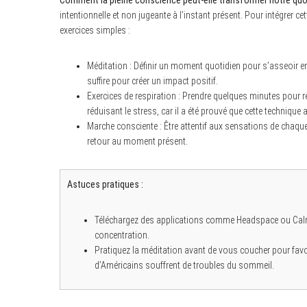
Comment la pleine conscience peut-elle transformer notre quo
intentionnelle et non jugeante à l’instant présent. Pour intégrer c
exercices simples :
Méditation : Définir un moment quotidien pour s’asseoir e
suffire pour créer un impact positif.
Exercices de respiration : Prendre quelques minutes pour 
réduisant le stress, car il a été prouvé que cette technique 
Marche consciente : Être attentif aux sensations de chaqu
retour au moment présent.
Astuces pratiques :
Téléchargez des applications comme Headspace ou Calm 
concentration.
Pratiquez la méditation avant de vous coucher pour favo
d’Américains souffrent de troubles du sommeil.