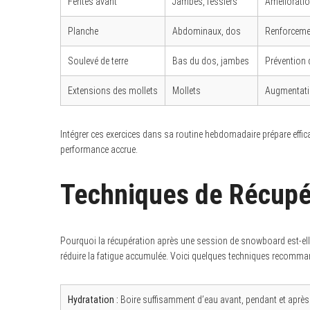
Fentes avant
Jambes, fessiers
Amélioration
Planche
Abdominaux, dos
Renforcemen
Soulevé de terre
Bas du dos, jambes
Prévention 
Extensions des mollets
Mollets
Augmentatio
Intégrer ces exercices dans sa routine hebdomadaire prépare effi
performance accrue.
Techniques de Récupé
Pourquoi la récupération après une session de snowboard est-elle c
réduire la fatigue accumulée. Voici quelques techniques recomma
Hydratation :
Boire suffisamment d’eau avant, pendant et après 