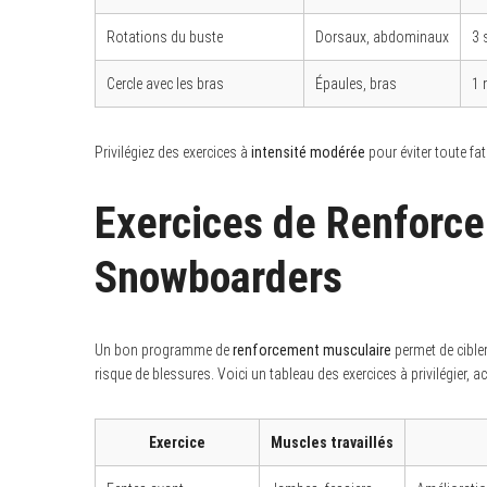
Rotations du buste
Dorsaux, abdominaux
3 
Cercle avec les bras
Épaules, bras
1 
S
e
a
Privilégiez des exercices à
intensité modérée
pour éviter toute fa
r
c
h
Exercices de Renforc
f
o
r
Snowboarders
:
Un bon programme de
renforcement musculaire
permet de cibler
risque de blessures. Voici un tableau des exercices à privilégier, 
Exercice
Muscles travaillés