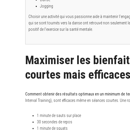
S
Jogging
e
a
Choisir une activité qui vous passionne aide à maintenir l’eng
r
c
qui se sont tournés vers la danse ont retrouvé non seulement le
h
positif de l’exercice sur la santé mentale.
f
o
r
:
Maximiser les bienfai
courtes mais efficace
Comment obtenir des résultats optimaux en un minimum de t
Interval Training), sont efficaces même en séances courtes. Une rou
1 minute de sauts sur place
30 secondes de repos
1 minute de squats