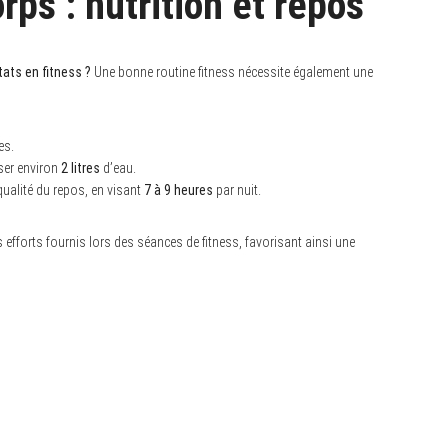
rps : nutrition et repos
ats en fitness ?
Une bonne routine fitness nécessite également une
es.
ser environ
2 litres
d’eau.
qualité du repos, en visant
7 à 9 heures
par nuit.
efforts fournis lors des séances de fitness, favorisant ainsi une