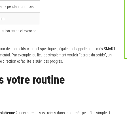
maine pendant un mois.
ois.
ation saine et exercice.
inir des objectifs clairs et spécifiques, également appelés objectifs
SMART
amental. Par exemple, au lieu de simplement vouloir “perdre du poids”, un
irection et facilite le suivi des progrès.
s votre routine
otidienne ?
Incorporer des exercices dans la journée peut être simple et