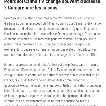
Pourquoi Calma TV change souvent d’adresse
? Comprendre les raisons
Pourquoi une plateforme comme Calma TV doit-elle souvent changer
d’adresse pour rester accessible ? Il est courant pour Calma TV de changer
S
fréquemment d’adresse pour plusieurs raisons stratégiques. En premier
e
a
lieu, la censure régionale joue un rôle clé. Dans certains pays, l’accès à des
r
contenus éducatifs sur la maternité peut être restreint, ce qui pousse la
c
plateforme à modifier son URL pour contourner ces blocages. Par
h
f
exemple, dans des pays comme la Turquie, des plateformes éducatives
o
sont souvent bloquées, nécessitant des changements fréquents d’URL.
r
:
Ensuite, la protection des droits d’auteur est une préoccupation majeure.
En utilisant différentes adresses, Calma TV s’assure de respecter les lois
en vigueur tout en continuant de partager des ressources essentielles. En
France, l’ARCOM (Autorité de régulation de la communication
audiovisuelle et numérique) met en garde contre les implications juridiques
liées à la diffusion de contenus sous copyright. De plus, des mises à jour
techniques peuvent également entraîner des changements d’adresse,
comme lors de l’implémentation de nouvelles fonctionnalités qui