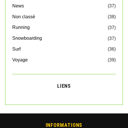
b
News
(37)
l
Non classé
(38)
i
c
Running
(37)
a
t
Snowboarding
(37)
i
o
Surf
(36)
n
Voyage
(39)
s
LIENS
INFORMATIONS