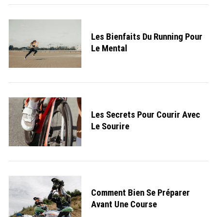
Les Bienfaits Du Running Pour
Le Mental
Les Secrets Pour Courir Avec
Le Sourire
S
e
a
r
c
Comment Bien Se Préparer
h
Avant Une Course
f
o