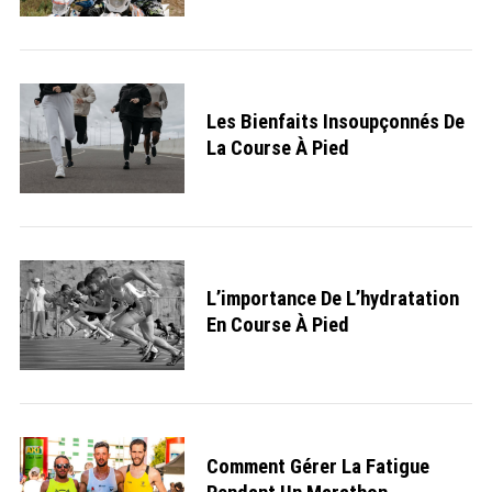
r
:
Les Bienfaits Insoupçonnés De
La Course À Pied
L’importance De L’hydratation
En Course À Pied
Comment Gérer La Fatigue