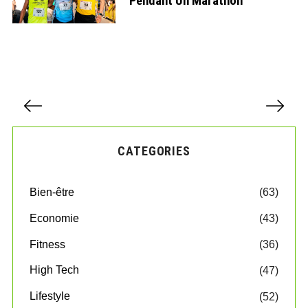
Pendant Un Marathon
P
a
g
i
CATEGORIES
n
a
t
Bien-être
(63)
i
o
Economie
(43)
n
d
Fitness
(36)
e
High Tech
(47)
s
p
Lifestyle
(52)
u