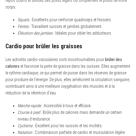
repos courts et utilisez des poids légers ou simplement le poids de votre
corps.
Squats :
Excellents pour renforcer quadriceps et fessiers.
Fentes :
Travaillent cuisses et jambes globalement.
Élévation des jambes :
Idéales pour cibler les adducteurs.
Cardio pour brûler les graisses
Les activités cardio-vasculaires sont incontournables pour
brûler des
calories
et favoriser la perte de graisse dans les cuisses. Elles augmentent
le rythme cardiaque, ce qui permet de puiser dans les réserves de graisse
pour produire de l’énergie. De plus, elles améliorent la circulation sanguine,
S
e
contribuant ainsi à une meilleure oxygénation des muscles et à la
a
réduction de la rétention d’eau
r
c
h
Marche rapide :
Accessible à tous et efficace.
f
Course à pied :
Brûle plus de calories mais demande un certain
o
niveau d’endurance.
r
:
Cyclisme :
Excellent pour les cuisses et les mollets.
Natation :
Combinaison parfaite de cardio et musculation légère.