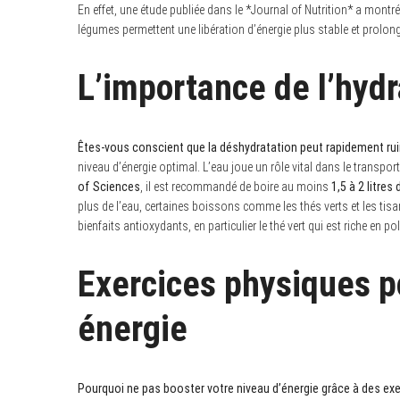
En effet, une étude publiée dans le *Journal of Nutrition* a montr
légumes permettent une libération d’énergie plus stable et prolon
S
e
L’importance de l’hydr
a
r
c
h
f
o
Êtes-vous conscient que la déshydratation peut rapidement ruine
r
niveau d’énergie optimal. L’eau joue un rôle vital dans le transpor
:
of Sciences
, il est recommandé de boire au moins
1,5 à 2 litres
plus de l’eau, certaines boissons comme les thés verts et les tis
bienfaits antioxydants, en particulier le thé vert qui est riche en p
Exercices physiques p
énergie
Pourquoi ne pas booster votre niveau d’énergie grâce à des exe