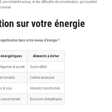
l
, une irritabilité accrue, et des difficultés de concentration, qui touchent
 sommeil.
tion sur votre énergie
gnificative dans votre niveau d’énergie ?
 énergétiques
Aliments à éviter
 légumes et poulet
Sucre raffiné
 et tomates
Caféine excessive
ts et noix
Aliments transformés
ec sauce tomate
Boissons énergétiques