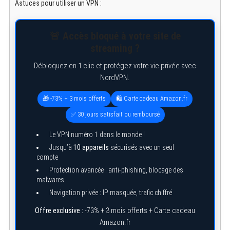
Astuces pour utiliser un VPN :
🚨 Accès bloqué à votre site de
streaming ?
Débloquez en 1 clic et protégez votre vie privée avec
NordVPN.
🎁 -73% + 3 mois offerts
🛍️ Carte cadeau Amazon.fr
✅ 30 jours satisfait ou remboursé
Le VPN numéro 1 dans le monde !
Jusqu’à
10 appareils
sécurisés avec un seul
compte
Protection avancée : anti-phishing, blocage des
malwares
Navigation privée : IP masquée, trafic chiffré
S
e
Offre exclusive :
-73% + 3 mois offerts + Carte cadeau
a
r
Amazon.fr
c