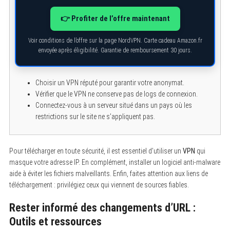
h
f
👉 Profiter de l’offre maintenant
o
r
:
Voir conditions de l’offre sur la page NordVPN. Carte cadeau Amazon.fr
envoyée après éligibilité. Garantie de remboursement 30 jours.
Choisir un VPN réputé pour garantir votre anonymat.
Vérifier que le VPN ne conserve pas de logs de connexion.
Connectez-vous à un serveur situé dans un pays où les
restrictions sur le site ne s’appliquent pas.
Pour télécharger en toute sécurité, il est essentiel d’utiliser un
VPN
qui
masque votre adresse IP. En complément, installer un logiciel anti-malware
aide à éviter les fichiers malveillants. Enfin, faites attention aux liens de
téléchargement : privilégiez ceux qui viennent de sources fiables.
Rester informé des changements d’URL :
Outils et ressources