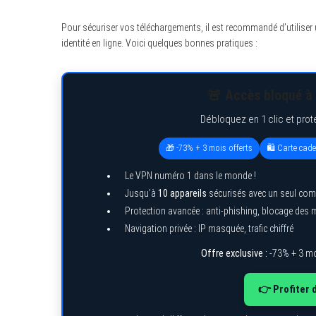
Pour sécuriser vos téléchargements, il est recommandé d’utiliser 
identité en ligne. Voici quelques bonnes pratiques :
🚨 Accès bloqué à 
Débloquez en 1 clic et prot
🎁 -73% + 3 mois offerts
🛍️ Carte cad
Le VPN numéro 1 dans le monde !
Jusqu’à
10 appareils
sécurisés avec un seul com
Protection avancée : anti-phishing, blocage des
Navigation privée : IP masquée, trafic chiffré
Offre exclusive :
-73% + 3 mo
👉 Profiter 