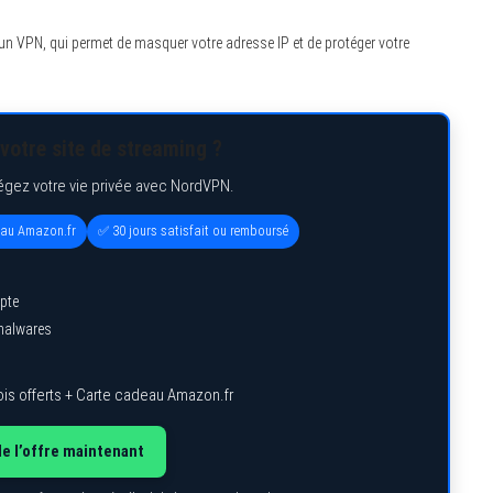
un VPN, qui permet de masquer votre adresse IP et de protéger votre
votre site de streaming ?
égez votre vie privée avec NordVPN.
eau Amazon.fr
✅ 30 jours satisfait ou remboursé
pte
 malwares
is offerts + Carte cadeau Amazon.fr
de l’offre maintenant