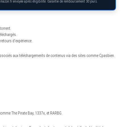
Amazon.fr envoyée après éligibilité. Garantie de remboursement 30 jours.
torrent.
téléchargés.
retours d’expérience.
es associés aux téléchargements de contenus via des sites comme Cpasbien.
s comme The Pirate Bay, 1337x, et RARBG.