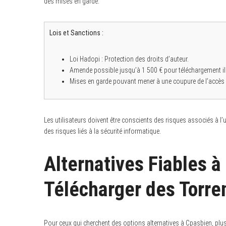
des mises en garde.
Lois et Sanctions :
S
e
Loi Hadopi : Protection des droits d’auteur.
a
Amende possible jusqu’à 1 500 € pour téléchargement ill
r
Mises en garde pouvant mener à une coupure de l’accès I
c
h
f
o
r
Les utilisateurs doivent être conscients des risques associés à l’
:
des risques liés à la sécurité informatique.
Alternatives Fiables à
Télécharger des Torre
Pour ceux qui cherchent des options alternatives à Cpasbien, plu