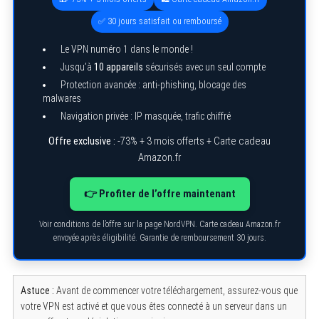
✅ 30 jours satisfait ou remboursé
Le VPN numéro 1 dans le monde !
Jusqu’à
10 appareils
sécurisés avec un seul compte
Protection avancée : anti-phishing, blocage des
malwares
Navigation privée : IP masquée, trafic chiffré
Offre exclusive :
-73% + 3 mois offerts + Carte cadeau
Amazon.fr
👉 Profiter de l’offre maintenant
Voir conditions de l’offre sur la page NordVPN. Carte cadeau Amazon.fr
envoyée après éligibilité. Garantie de remboursement 30 jours.
Astuce :
Avant de commencer votre téléchargement, assurez-vous que
votre VPN est activé et que vous êtes connecté à un serveur dans un