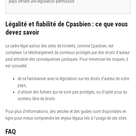
pays offrant une législation permissive.
Légalité et fiabilité de Cpasbien : ce que vous
devez savoir
Le cadre légal autour des sites de torrents, comme Cpasbien, est
complexe. Le téléchargement de contenus protégés par des droits d’auteur
peut entraîner des conséquences juridiques. Pour minimiser les risques, il
S
est conseillé :
e
a
de se familiariser avec la législation sur les droits d’auteur de votre
r
c
pays,
h
d’utiliser des fichiers qui ne sont pas protégés, ou d’opter pour du
f
contenu libre de droits.
o
r
:
Pour plus d’informations, des articles et des guides sont disponibles en
ligne pour mieux comprendre les enjeux légaux liés à l’usage de ces sites.
FAQ