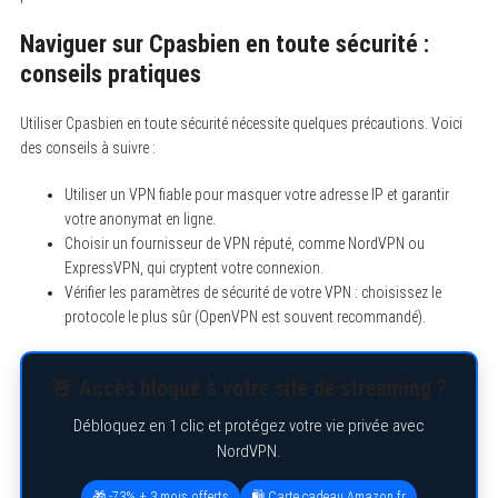
Naviguer sur Cpasbien en toute sécurité :
conseils pratiques
Utiliser Cpasbien en toute sécurité nécessite quelques précautions. Voici
des conseils à suivre :
Utiliser un VPN fiable pour masquer votre adresse IP et garantir
votre anonymat en ligne.
Choisir un fournisseur de VPN réputé, comme NordVPN ou
ExpressVPN, qui cryptent votre connexion.
Vérifier les paramètres de sécurité de votre VPN : choisissez le
protocole le plus sûr (OpenVPN est souvent recommandé).
🚨 Accès bloqué à votre site de streaming ?
Débloquez en 1 clic et protégez votre vie privée avec
NordVPN.
🎁 -73% + 3 mois offerts
🛍️ Carte cadeau Amazon.fr