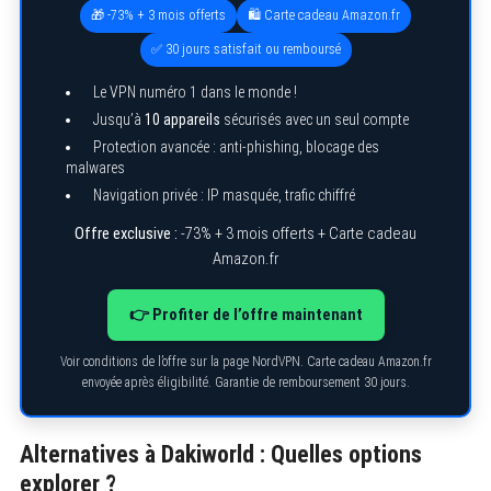
🎁 -73% + 3 mois offerts
🛍️ Carte cadeau Amazon.fr
✅ 30 jours satisfait ou remboursé
Le VPN numéro 1 dans le monde !
Jusqu’à
10 appareils
sécurisés avec un seul compte
Protection avancée : anti-phishing, blocage des
malwares
Navigation privée : IP masquée, trafic chiffré
Offre exclusive :
-73% + 3 mois offerts + Carte cadeau
Amazon.fr
👉 Profiter de l’offre maintenant
Voir conditions de l’offre sur la page NordVPN. Carte cadeau Amazon.fr
envoyée après éligibilité. Garantie de remboursement 30 jours.
Alternatives à Dakiworld : Quelles options
explorer ?