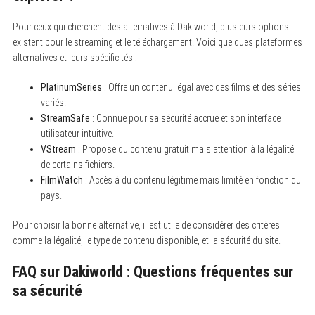
Pour ceux qui cherchent des alternatives à Dakiworld, plusieurs options
existent pour le streaming et le téléchargement. Voici quelques plateformes
alternatives et leurs spécificités :
PlatinumSeries
: Offre un contenu légal avec des films et des séries
variés.
S
e
StreamSafe
: Connue pour sa sécurité accrue et son interface
a
utilisateur intuitive.
r
VStream
: Propose du contenu gratuit mais attention à la légalité
c
h
de certains fichiers.
f
FilmWatch
: Accès à du contenu légitime mais limité en fonction du
o
r
pays.
:
Pour choisir la bonne alternative, il est utile de considérer des critères
comme la légalité, le type de contenu disponible, et la sécurité du site.
FAQ sur Dakiworld : Questions fréquentes sur
sa sécurité