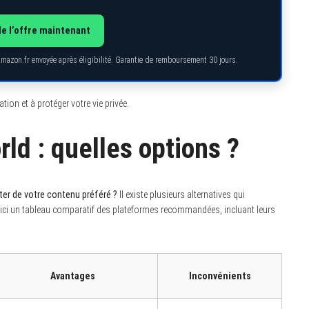
de l’offre maintenant
Amazon.fr envoyée après éligibilité. Garantie de remboursement 30 jours.
ion et à protéger votre vie privée.
rld : quelles options ?
ter de votre contenu préféré ?
Il existe plusieurs alternatives qui
oici un tableau comparatif des plateformes recommandées, incluant leurs
Avantages
Inconvénients