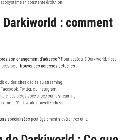
et écosystème en constante évolution.
 Darkiworld : comment
près son changement d’adresse ?
Pour accéder à Darkiworld, il est
astuces pour
trouver ces adresses actuelles
:
dit ou des sites dédiés au streaming.
Facebook, Twitter, ou Instagram.
emple, des blogs spécialisés sur le streaming.
és comme “Darkiworld nouvelle adresse”.
ters spécialisées
peut également s’avérer très utile.
on de Darkiworld : Ce que