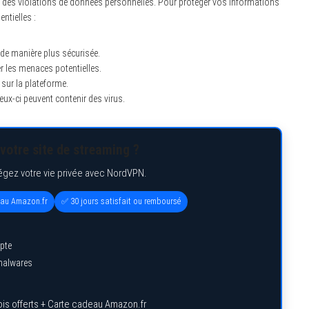
s ou des violations de données personnelles. Pour protéger vos informations
ntielles :
de manière plus sécurisée.
er les menaces potentielles.
sur la plateforme.
 ceux-ci peuvent contenir des virus.
votre site de streaming ?
égez votre vie privée avec NordVPN.
eau Amazon.fr
✅ 30 jours satisfait ou remboursé
pte
 malwares
is offerts + Carte cadeau Amazon.fr