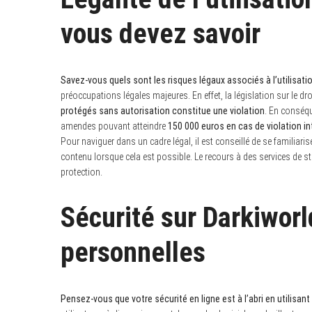
vous devez savoir
S
e
Savez-vous quels sont les risques légaux associés à l’utilisati
a
préoccupations légales majeures. En effet, la législation sur le dro
r
protégés sans autorisation constitue une violation
. En conséqu
c
h
amendes pouvant atteindre
150 000 euros en cas de violation in
f
Pour naviguer dans un cadre légal, il est conseillé de se familiaris
o
contenu lorsque cela est possible. Le recours à des services de st
r
:
protection.
Sécurité sur Darkiworl
personnelles
Pensez-vous que votre sécurité en ligne est à l’abri en utilisant