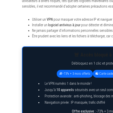
utilisateurs à divers risques, tels que des logiciels malveillant
sensibles, il est recommandé d’adopter certaines précautions esse
Utiliser un
VPN
pour masquer votre adresse IP et naviguer 
Installer un
logiciel antivirus à jour
pour détecter et élimin
Ne jamais partager d’informations personnelles sensibles 
Être prudent avec les liens et les fichiers à télécharger, car
🚨 Accès bloqué à 
Débloquez en 1 clic et prot
🎁 -73% + 3 mois offerts
🛍️ Carte cad
Le VPN numéro 1 dans le monde !
Jusqu’à
10 appareils
sécurisés avec un seul com
Protection avancée : anti-phishing, blocage des
Navigation privée : IP masquée, trafic chiffré
Offre exclusive :
-73% + 3 mo