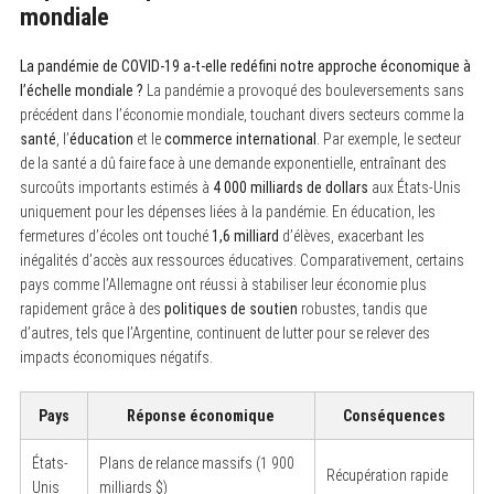
mondiale
La pandémie de COVID-19 a-t-elle redéfini notre approche économique à
l’échelle mondiale ?
La pandémie a provoqué des bouleversements sans
précédent dans l’économie mondiale, touchant divers secteurs comme la
santé
, l’
éducation
et le
commerce international
. Par exemple, le secteur
de la santé a dû faire face à une demande exponentielle, entraînant des
surcoûts importants estimés à
4 000 milliards de dollars
aux États-Unis
uniquement pour les dépenses liées à la pandémie. En éducation, les
fermetures d’écoles ont touché
1,6 milliard
d’élèves, exacerbant les
inégalités d’accès aux ressources éducatives. Comparativement, certains
pays comme l’Allemagne ont réussi à stabiliser leur économie plus
rapidement grâce à des
politiques de soutien
robustes, tandis que
d’autres, tels que l’Argentine, continuent de lutter pour se relever des
impacts économiques négatifs.
Pays
Réponse économique
Conséquences
États-
Plans de relance massifs (1 900
Récupération rapide
Unis
milliards $)