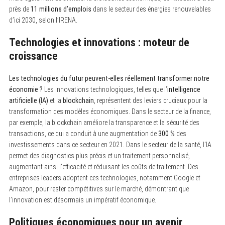
près de
11 millions d’emplois
dans le secteur des énergies renouvelables
d’ici 2030, selon l’IRENA.
Technologies et innovations : moteur de
croissance
Les technologies du futur peuvent-elles réellement transformer notre
économie ?
Les innovations technologiques, telles que l’
intelligence
S
e
artificielle (IA)
et la
blockchain
, représentent des leviers cruciaux pour la
a
transformation des modèles économiques. Dans le secteur de la finance,
r
c
par exemple, la blockchain améliore la transparence et la sécurité des
h
transactions, ce qui a conduit à une augmentation de
300 %
des
f
investissements dans ce secteur en 2021. Dans le secteur de la santé, l’IA
o
r
permet des diagnostics plus précis et un traitement personnalisé,
:
augmentant ainsi l’efficacité et réduisant les coûts de traitement. Des
entreprises leaders adoptent ces technologies, notamment Google et
Amazon, pour rester compétitives sur le marché, démontrant que
l’innovation est désormais un impératif économique.
Politiques économiques pour un avenir