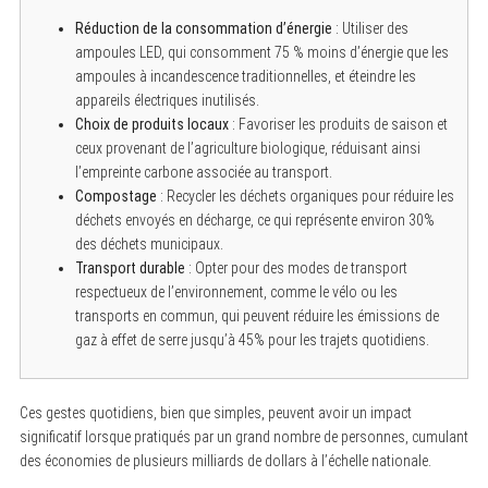
Réduction de la consommation d’énergie
: Utiliser des
ampoules LED, qui consomment 75 % moins d’énergie que les
S
ampoules à incandescence traditionnelles, et éteindre les
e
a
appareils électriques inutilisés.
r
Choix de produits locaux
: Favoriser les produits de saison et
c
ceux provenant de l’agriculture biologique, réduisant ainsi
h
f
l’empreinte carbone associée au transport.
o
Compostage
: Recycler les déchets organiques pour réduire les
r
:
déchets envoyés en décharge, ce qui représente environ 30%
des déchets municipaux.
Transport durable
: Opter pour des modes de transport
respectueux de l’environnement, comme le vélo ou les
transports en commun, qui peuvent réduire les émissions de
gaz à effet de serre jusqu’à 45% pour les trajets quotidiens.
Ces gestes quotidiens, bien que simples, peuvent avoir un impact
significatif lorsque pratiqués par un grand nombre de personnes, cumulant
des économies de plusieurs milliards de dollars à l’échelle nationale.