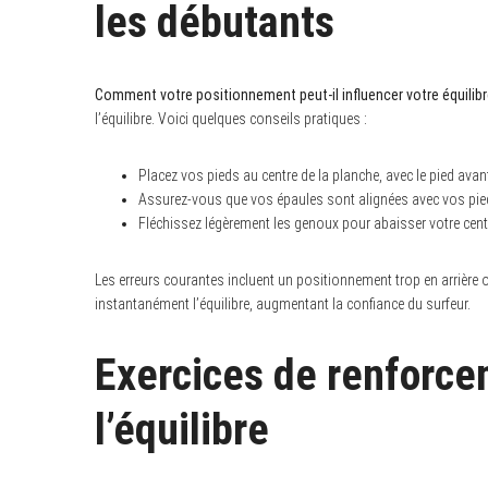
les débutants
Comment votre positionnement peut-il influencer votre équilibr
S
l’équilibre. Voici quelques conseils pratiques :
e
a
r
Placez vos pieds au centre de la planche, avec le pied avan
c
h
Assurez-vous que vos épaules sont alignées avec vos pieds
f
Fléchissez légèrement les genoux pour abaisser votre cent
o
r
:
Les erreurs courantes incluent un positionnement trop en arrière ou
instantanément l’équilibre, augmentant la confiance du surfeur.
Exercices de renforce
l’équilibre