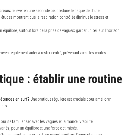
précis
; le lever en une seconde peut réduire le risque de chute.
études montrent que la respiration contrôlée diminue le stress et
 équilibre, surtout lors de la prise de vagues; garder un œil sur l’horizon
uvent également aider à rester centré, prévenant ainsi les chutes
ique : établir une routine
pétences en surf?
Une pratique régulière est cruciale pour améliorer
ants :
our se familiariser avec les vagues et la manœuvrabilité.
variés, pour un équilibre et une force optimisés.
études montrent que le retour visuel améliore l’apprentissage.