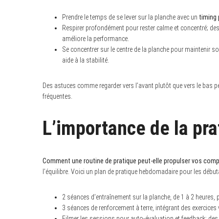
Prendre le temps de se lever sur la planche avec un
timing 
Respirer profondément pour rester calme et concentré; des 
améliore la performance.
Se concentrer sur le centre de la planche pour maintenir son
aide à la stabilité.
Des astuces comme regarder vers l’avant plutôt que vers le bas pe
fréquentes.
L’importance de la prat
Comment une routine de pratique peut-elle propulser vos com
l’équilibre. Voici un plan de pratique hebdomadaire pour les début
2 séances d’entraînement sur la planche, de 1 à 2 heures, p
3 séances de renforcement à terre, intégrant des exercices 
Filmer les sessions pour auto-évaluation et feedback; des 