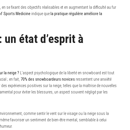
, en se fixant des objectifs réalisables et en augmentant la difficulté au fur
of Sports Medicine
indique que
la pratique régulière améliore la
 un état d’esprit à
r la neige ?
L’aspect psychologique de la liberté en snowboard est tout
cial ; en fait,
70% des snowboardeurs novices
ressentent une anxiété
 des expériences positives sur la neige, telles que la maîtrise de nouvelles
mental pour éviter les blessures, un aspect souvent négligé par les
ironnement, comme sentir le vent sur le visage ou la neige sous la
ut même favoriser un sentiment de bien-être mental, semblable à celui
l’humeur.