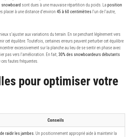
n snowboard
sont dues à une mauvaise répartition du poids. La
position
es placer à une distance d’environ
45 à 60 centimètres
l’un de l’autre,
 mieux s’ajuster aux variations du terrain. En se penchant légèrement vers
nir cet équilibre. Toutefois, certaines erreurs peuvent perturber cet équilibre
concentrer excessivement sur la planche au lieu de se sentir en phase avec
r pas vers l’amélioration. En fait,
30% des snowboardeurs débutants
e ces fautes fréquentes.
les pour optimiser votre
Conseils
 de raidir les jambes.
Un positionnement approprié aide à maintenir la