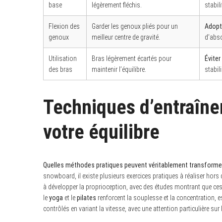
base
légèrement fléchis.
stabili
Flexion des
Garder les genoux pliés pour un
Adopte
genoux
meilleur centre de gravité.
d’abso
S
e
Utilisation
Bras légèrement écartés pour
Éviter
a
des bras
maintenir l’équilibre.
stabil
r
c
h
f
Techniques d’entraîne
o
r
:
votre équilibre
Quelles méthodes pratiques peuvent véritablement transformer v
snowboard, il existe plusieurs exercices pratiques à réaliser hors d
à développer la proprioception, avec des études montrant que ces 
le
yoga
et le
pilates
renforcent la souplesse et la concentration, ess
contrôlés en variant la vitesse, avec une attention particulière su