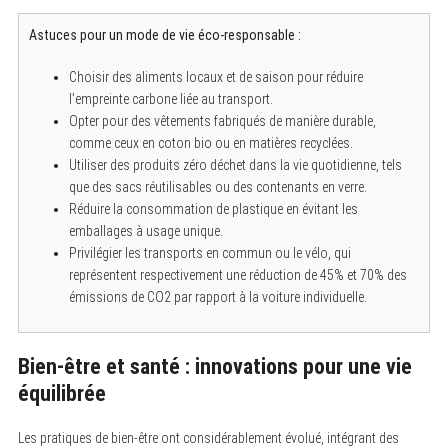
Astuces pour un mode de vie éco-responsable :
S
e
a
Choisir des aliments locaux et de saison pour réduire
r
l’empreinte carbone liée au transport.
c
h
Opter pour des vêtements fabriqués de manière durable,
f
comme ceux en coton bio ou en matières recyclées.
o
Utiliser des produits zéro déchet dans la vie quotidienne, tels
r
:
que des sacs réutilisables ou des contenants en verre.
Réduire la consommation de plastique en évitant les
emballages à usage unique.
Privilégier les transports en commun ou le vélo, qui
représentent respectivement une réduction de 45% et 70% des
émissions de CO2 par rapport à la voiture individuelle.
Bien-être et santé : innovations pour une vie
équilibrée
Les pratiques de bien-être ont considérablement évolué, intégrant des