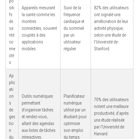
po
siti
Appareils mesurant
Suivi de la
82% des utilisateurs
fs
la santé comme les
fréquence
ont signalé une
de
montres
cardiaque et
amélioration de leur
sa
connectées, souvent
du sommeil
activité physique,
nté
couplés à des
par un
selon une étude de
co
applications
utilisateur
l’Université de
nne
mobiles.
régulier.
Stanford.
cté
s
Ap
plic
ati
on
Outils numériques
Planificateur
70% des utilisateurs
s
permettant
numérique
notent une meilleure
de
d’organiser tâches
utilisé par un
productivité, d’après
ges
et rendez-vous,
étudiant pour
une étude réalisée
tio
allant des agendas
optimiser
par l’Université de
n
aux listes de tâches
son emploi
Harvard.
du
interactives.
du temps.