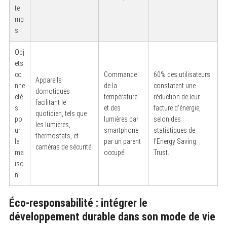
te
mp
s
Obj
ets
co
Commande
60% des utilisateurs
Appareils
nne
de la
constatent une
domotiques
cté
température
réduction de leur
facilitant le
s
et des
facture d’énergie,
quotidien, tels que
po
lumières par
selon des
les lumières,
ur
smartphone
statistiques de
thermostats, et
la
par un parent
l’Energy Saving
caméras de sécurité.
ma
occupé.
Trust.
iso
n
Éco-responsabilité : intégrer le
développement durable dans son mode de vie