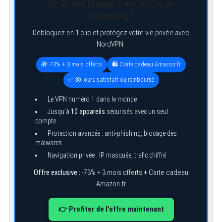
🚨 Accès bloqué à votre site de
streaming ?
Débloquez en 1 clic et protégez votre vie privée avec
NordVPN.
🎁 -73% + 3 mois offerts
🛍️ Carte cadeau Amazon.fr
✅ 30 jours satisfait ou remboursé
Le VPN numéro 1 dans le monde !
Jusqu’à
10 appareils
sécurisés avec un seul
compte
Protection avancée : anti-phishing, blocage des
malwares
Navigation privée : IP masquée, trafic chiffré
Offre exclusive :
-73% + 3 mois offerts + Carte cadeau
Amazon.fr
👉 Profiter de l’offre maintenant