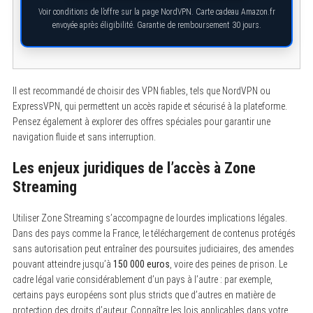
Voir conditions de l’offre sur la page NordVPN. Carte cadeau Amazon.fr
envoyée après éligibilité. Garantie de remboursement 30 jours.
Il est recommandé de choisir des VPN fiables, tels que NordVPN ou
ExpressVPN, qui permettent un accès rapide et sécurisé à la plateforme.
Pensez également à explorer des offres spéciales pour garantir une
navigation fluide et sans interruption.
Les enjeux juridiques de l’accès à Zone
S
Streaming
e
a
r
Utiliser Zone Streaming s’accompagne de lourdes implications légales.
c
Dans des pays comme la France, le téléchargement de contenus protégés
h
f
sans autorisation peut entraîner des poursuites judiciaires, des amendes
o
pouvant atteindre jusqu’à
150 000 euros
, voire des peines de prison. Le
r
:
cadre légal varie considérablement d’un pays à l’autre : par exemple,
certains pays européens sont plus stricts que d’autres en matière de
protection des droits d’auteur. Connaître les lois applicables dans votre