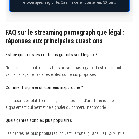
envoyée après éligibilité. Garantie de remboursement 30 jours.
FAQ sur le streaming pornographique légal :
S
réponses aux principales questions
e
a
r
Est-ce que tous les contenus gratuits sont légaux ?
c
h
f
Non, tous les contenus gratuits ne sont pas légaux. Il est important de
o
vérifier la légalité des sites et des contenus proposés.
r
:
Comment signaler un contenu inapproprié ?
La plupart des plateformes légales disposent d’une fonction de
signalement qui permet de signaler du contenu inapproprié.
Quels genres sont les plus populaires ?
Les genres les plus populaires incluent l’amateur, l’anal, le BDSM, et le