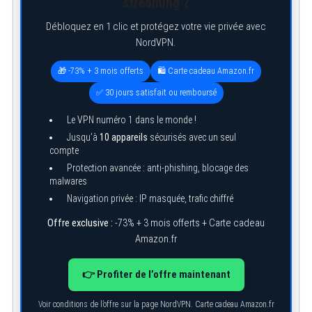
streaming ?
Débloquez en 1 clic et protégez votre vie privée avec
NordVPN.
🎁 -73% + 3 mois offerts
🛍️ Carte cadeau Amazon.fr
✅ 30 jours satisfait ou remboursé
Le VPN numéro 1 dans le monde !
Jusqu’à
10 appareils
sécurisés avec un seul
compte
Protection avancée : anti-phishing, blocage des
malwares
Navigation privée : IP masquée, trafic chiffré
Offre exclusive :
-73% + 3 mois offerts + Carte cadeau
Amazon.fr
👉 Profiter de l’offre maintenant
Voir conditions de l’offre sur la page NordVPN. Carte cadeau Amazon.fr