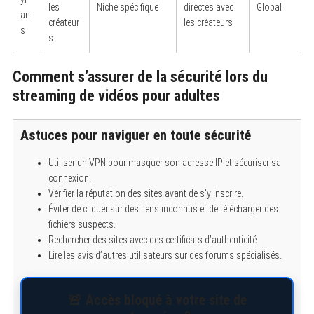
les
Niche spécifique
directes avec
Global
an
créateur
les créateurs
s
s
Comment s’assurer de la sécurité lors du
streaming de vidéos pour adultes
Astuces pour naviguer en toute sécurité
Utiliser un VPN pour masquer son adresse IP et sécuriser sa
connexion.
Vérifier la réputation des sites avant de s’y inscrire.
Éviter de cliquer sur des liens inconnus et de télécharger des
fichiers suspects.
Rechercher des sites avec des certificats d’authenticité.
Lire les avis d’autres utilisateurs sur des forums spécialisés.
🚨 Accès bloqué à votre site de