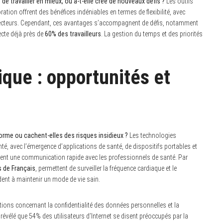
e travailler en mieux, ou a-t-elle créé de nouveaux défis ?
Les outils
ration offrent des bénéfices indéniables en termes de flexibilité, avec
 secteurs. Cependant, ces avantages s’accompagnent de défis, notamment
ecte déjà près de
60% des travailleurs
. La gestion du temps et des priorités
ique : opportunités et
forme ou cachent-elles des risques insidieux ?
Les technologies
, avec l’émergence d’applications de santé, de dispositifs portables et
mettent une communication rapide avec les professionnels de santé. Par
s de Français
, permettent de surveiller la fréquence cardiaque et le
dent à maintenir un mode de vie sain.
ons concernant la confidentialité des données personnelles et la
révélé que 54% des utilisateurs d’Internet se disent préoccupés par la