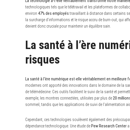
La technologie a-t-elle véritablement transformé notre manière d
technologiques tels que le télétravail et les plateformes de collabo
environ
47% des employés
travaillant à distance dans certains
la surcharge d’informations et le risque accru de burn-out, qui aff
devient donc cruciale pour maintenir un équilibre sain.
La santé à l’ère numér
risques
La santé à l’ère numérique est-elle véritablement en meilleure 
modernes ont apporté des innovations dans le domaine de la santé
de télémédecine. Ces outils facilitent le suivi de la santé et per
exemple, les montres connectées, utilisées par plus de
20 million
sommeil, tandis que les applications de suivi de l’alimentation ai
Cependant, ces technologies soulèvent également des préoccupati
dépendance technologique. Une étude de
Pew Research Center
a 