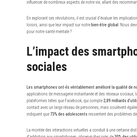
influencer de nombreux aspects de notre vie, allant des recomman
En explorant ces révolutions, il est crucial d’évaluer les implicati
loisirs, ainsi que leur impact sur notre
bien-être global
. Nous devo
pour notre santé mentale ?
L’impact des smartpho
sociales
Les smartphones ont-ils véritablement amélioré la qualité de no
applications de messagerie instantanée et des réseaux sociaux,
plateformes telles que Facebook, qui compte
2,89 milliards d’ut
contact avec un large réseau de personnes, mais soulèvent égalem
indiquent que
73% des adolescents
ressentent des problèmes de 
La montée des interactions virtuelles a conduit à une certaine dis
d’addiction aux smartphones, observé chez près de
30% des util