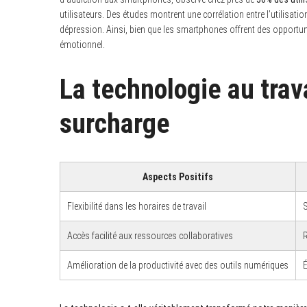
utilisateurs. Des études montrent une corrélation entre l’utilisat
dépression. Ainsi, bien que les smartphones offrent des opportuni
émotionnel.
S
e
La technologie au travai
a
r
c
surcharge
h
f
o
r
:
Aspects Positifs
Flexibilité dans les horaires de travail
S
Accès facilité aux ressources collaboratives
R
Amélioration de la productivité avec des outils numériques
É