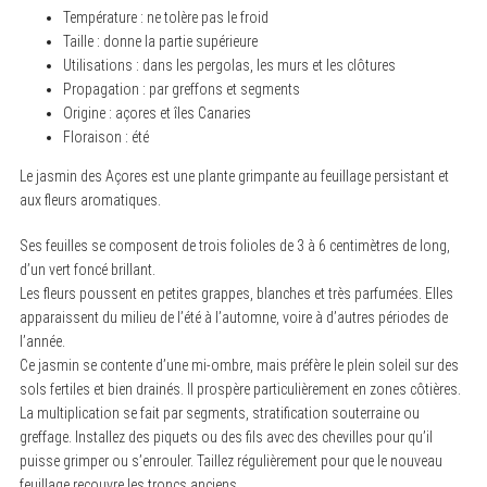
Température : ne tolère pas le froid
Taille : donne la partie supérieure
Utilisations : dans les pergolas, les murs et les clôtures
Propagation : par greffons et segments
Origine : açores et îles Canaries
Floraison : été
Le jasmin des Açores est une plante grimpante au feuillage persistant et
aux fleurs aromatiques.
Ses feuilles se composent de trois folioles de 3 à 6 centimètres de long,
d’un vert foncé brillant.
Les fleurs poussent en petites grappes, blanches et très parfumées. Elles
apparaissent du milieu de l’été à l’automne, voire à d’autres périodes de
l’année.
Ce jasmin se contente d’une mi-ombre, mais préfère le plein soleil sur des
sols fertiles et bien drainés. Il prospère particulièrement en zones côtières.
La multiplication se fait par segments, stratification souterraine ou
greffage. Installez des piquets ou des fils avec des chevilles pour qu’il
puisse grimper ou s’enrouler. Taillez régulièrement pour que le nouveau
feuillage recouvre les troncs anciens.