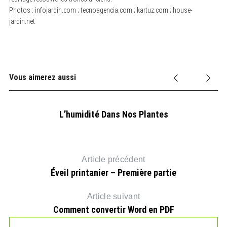
Photos : infojardin.com ; tecnoagencia.com ; kartuz.com ; house-
jardin.net
S
e
a
r
c
h
f
Vous aimerez aussi
o
r
:
L’humidité Dans Nos Plantes
Article précédent
Éveil printanier – Première partie
Article suivant
Comment convertir Word en PDF