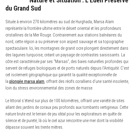
Nature et Situation : L’Éden Préservé
du Grand Sud
Située à environ 270 kilomètres au sud de Hurghada, Marsa Alam
représente la frontière ultime entre le désert oriental et les profondeurs
cristallines de la Mer Rouge. Contrairement aux stations balnéaires du
nord, cette région a su préserver son aspect sauvage et sa topographie
spectaculaire. Ici, les montagnes de granit ocre plongent directement dans
des lagunes turquoise, créant un paysage de contrastes saisissants. La
côte est caractérisée par ses “Marsas”, des baies naturelles profondes qui
servent de refuges biologiques et de ports naturels depuis l’Antiquité. C’est
cet isolement géographique qui garantit la qualité exceptionnelle de
la
plongée marsa alam
, offrant des récifs coralliens d’une santé insolente,
loin du stress environnemental des zones de masse.
Le littoral s’étend sur plus de 100 kilomètres, offrant une variété de sites
allant des jardins de coraux peu profonds aux tombants vertigineux. Cette
nature brute est le terrain de jeu idéal pour les explorateurs en quête de
silence et de pureté, là où le ciel azur rencontre une mer dont la visibilité
dépasse souvent les trente mètres.