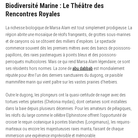
Biodiversité Marine : Le Théâtre des
Rencontres Royales
La richesse biologique de Marsa Alam est tout simplement prodigieuse. La
région abrite une mosaïque de récifs frangeants, de grottes sous-marines
et de canyons où se côtoient des milliers d’espèces. Le spectacle
commence souvent dès les premiers mètres avec des bancs de poissons-
papillons, des raies pastenagues à points bleus et des poissons-
perroquets multicolores. Mais ce qui rend Marsa Alam légendaire, ce sont
ses résidents hors normes. La zone de
abu dabbab
est mondialement
réputée pour être l’un des derniers sanctuaires du dugong, ce paisible
mammifère marin qui vient paître sur les vastes prairies d’herbiers.
Outre le dugong, les plongeurs ont la quasi-certitude de nager avec des
tortues vertes géantes (Chelonia mydas), dont certaines sont installées
dans la baie depuis plusieurs décennies. Pour les amateurs de pélagiques,
les récifs du large comme le célèbre Elphinstone offrent l’opportunité de
croiser le requin océanique à pointes blanches (Longimanus), les requins-
marteaux ou encore les majestueuses raies manta, faisant de chaque
immersion une expérience imprévisible et mémorable.