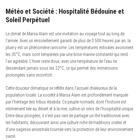
Météo et Société : Hospitalité Bédouine et
Soleil Perpétuel
Le climat de Marsa Alam est une invitation au voyage tout au long de
l’année. Avec un ensoleillement garanti de plus de 3 500 heures par an, la
pluie y est un phénomène rarissime. Les températures estivales avoisinent
les 35°C, mais sont tempérées par une brise marine constante qui rend
l’air agréable. L’hiver reste doux, avec une température de l’eau ne
descendant jamais sous les 22°C, ce qui permet des immersions
prolongées sans inconfort.
Cette douceur climatique se reflète dans l’accueil chaleureux de la
S
population locale. La société à Marsa Alam est profondément marquée
e
par l’héritage des tribus Ababda. Ce peuple nomade, dont l’histoire est
a
r
intimement liée au désert et à la mer, cultive un sens de l’hospitalité unique.
c
Entre deux plongées, il n’est pas rare de partager un thé traditionnel avec
h
les habitants, découvrant ainsi une culture riche de traditions orales et
f
o
d’une sagesse ancestrale tournée vers la protection de leur environnement
r
sacré.
: