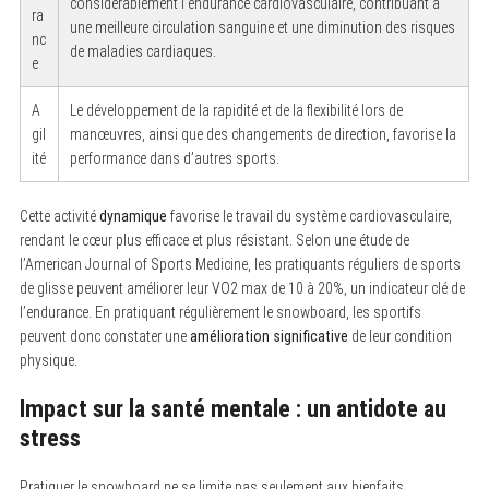
considérablement l’endurance cardiovasculaire, contribuant à
ra
une meilleure circulation sanguine et une diminution des risques
nc
de maladies cardiaques.
e
A
Le développement de la rapidité et de la flexibilité lors de
gil
manœuvres, ainsi que des changements de direction, favorise la
ité
performance dans d’autres sports.
Cette activité
dynamique
favorise le travail du système cardiovasculaire,
rendant le cœur plus efficace et plus résistant. Selon une étude de
l’American Journal of Sports Medicine, les pratiquants réguliers de sports
de glisse peuvent améliorer leur VO2 max de 10 à 20%, un indicateur clé de
l’endurance. En pratiquant régulièrement le snowboard, les sportifs
peuvent donc constater une
amélioration significative
de leur condition
physique.
Impact sur la santé mentale : un antidote au
stress
Pratiquer le snowboard ne se limite pas seulement aux bienfaits