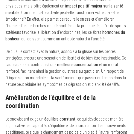
physiques, mais offre également un
impact positif majeur sur la santé
mentale
. Comment cette activité peut-elle transformer votre bien-être
émotionnel? En effet, elle permet de réduire le stress et d’améliorer
l’humeur. Des recherches ont démontré que la pratique régulière de sports
extérieurs favorise la libération d’endorphines, les célèbres
hormones du
bonheur
, qui agissent comme un antidote naturel à l’anxiété.
De plus, le contact avec la nature, associé à la glisse sur les pentes
enneigées, procure une sensation de liberté et de bien-être inestimable. Ce
cadre apaisant contribue à une
meilleure concentration
et un moral
renforcé, facilitant ainsi la gestion du stress au quotidien. Un rapport de
l’Organisation mondiale de la santé indique que passer du temps dans la
nature peut réduire les symptômes de dépression et d’anxiété de 40%.
Amélioration de l’équilibre et de la
S
e
coordination
a
r
c
Le snowboard exige un
équilibre constant
, ce qui développe de manière
h
significative les capacités d’équilibre et de coordination. Les mouvements
f
o
spécifiques, tels que le changement de poids d’un pied à l’autre, renforcent