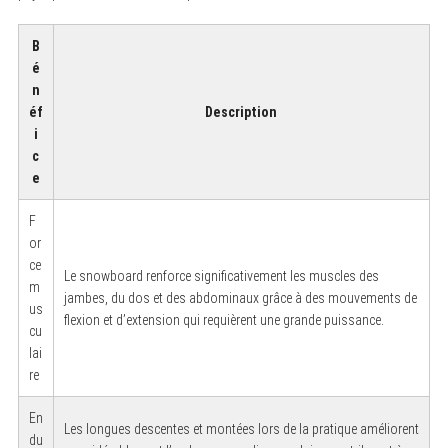
B
é
n
éf
Description
i
c
e
F
or
ce
Le snowboard renforce significativement les muscles des
m
jambes, du dos et des abdominaux grâce à des mouvements de
us
flexion et d’extension qui requièrent une grande puissance.
cu
lai
re
En
Les longues descentes et montées lors de la pratique améliorent
du