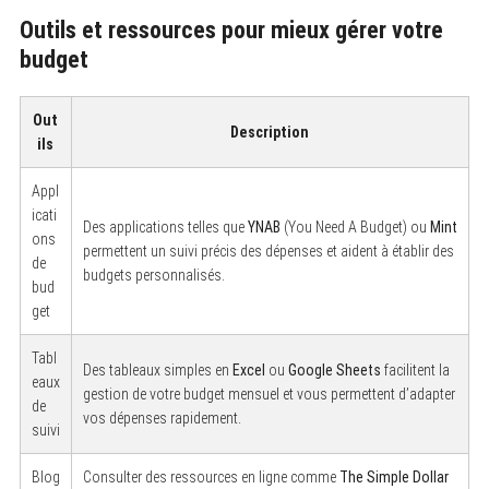
S
Outils et ressources pour mieux gérer votre
e
a
budget
r
c
h
f
Out
Description
o
ils
r
:
Appl
icati
Des applications telles que
YNAB
(You Need A Budget) ou
Mint
ons
permettent un suivi précis des dépenses et aident à établir des
de
budgets personnalisés.
bud
get
Tabl
Des tableaux simples en
Excel
ou
Google Sheets
facilitent la
eaux
gestion de votre budget mensuel et vous permettent d’adapter
de
vos dépenses rapidement.
suivi
Blog
Consulter des ressources en ligne comme
The Simple Dollar