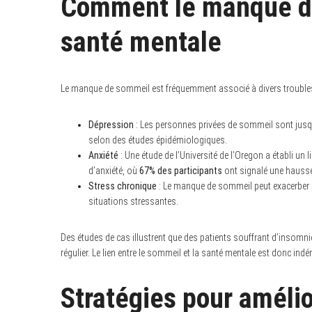
Comment le manque de
santé mentale
S
e
Le manque de sommeil est fréquemment associé à divers troubles
a
r
c
h
Dépression
: Les personnes privées de sommeil sont jus
f
selon des études épidémiologiques.
o
Anxiété
: Une étude de l’Université de l’Oregon a établi u
r
:
d’anxiété, où
67% des participants
ont signalé une hausse 
Stress chronique
: Le manque de sommeil peut exacerber l
situations stressantes.
Des études de cas illustrent que des patients souffrant d’insomn
régulier. Le lien entre le sommeil et la santé mentale est donc indé
Stratégies pour amélio