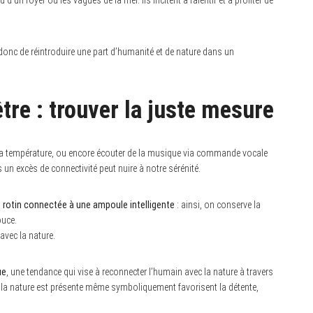
’un foyer ou les vagues de la mer. Ils incitent à ralentir et à profiter de
donc de réintroduire une part d’humanité et de nature dans un
tre : trouver la juste mesure
r la température, ou encore écouter de la musique via commande vocale
 excès de connectivité peut nuire à notre sérénité.
 rotin connectée à une ampoule intelligente
: ainsi, on conserve la
ouce.
 avec la nature.
ue
, une tendance qui vise à reconnecter l’humain avec la nature à travers
 la nature est présente même symboliquement favorisent la détente,