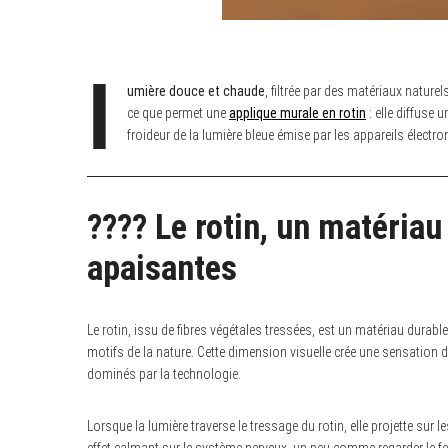
l
umière douce et chaude
, filtrée par des matériaux nature
ce que permet une
applique murale en rotin
: elle diffuse 
froideur de la lumière bleue émise par les appareils électro
???? Le rotin, un matériau
apaisantes
Le rotin, issu de fibres végétales tressées, est un matériau durab
motifs de la nature. Cette dimension visuelle crée une sensation 
dominés par la technologie.
Lorsque la lumière traverse le tressage du rotin, elle projette su