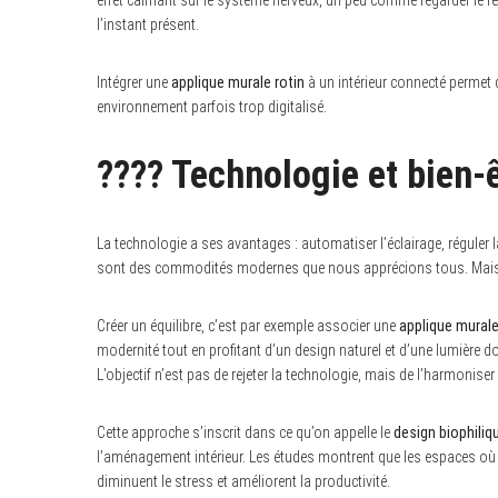
effet calmant sur le système nerveux, un peu comme regarder le feu d
S
l’instant présent.
e
a
r
Intégrer une
applique murale rotin
à un intérieur connecté permet 
c
h
environnement parfois trop digitalisé.
f
o
r
???? Technologie et bien-ê
:
La technologie a ses avantages : automatiser l’éclairage, régule
sont des commodités modernes que nous apprécions tous. Mais un
Créer un équilibre, c’est par exemple associer une
applique murale
modernité tout en profitant d’un design naturel et d’une lumière d
L’objectif n’est pas de rejeter la technologie, mais de l’harmoniser
Cette approche s’inscrit dans ce qu’on appelle le
design biophiliq
l’aménagement intérieur. Les études montrent que les espaces où
diminuent le stress et améliorent la productivité.