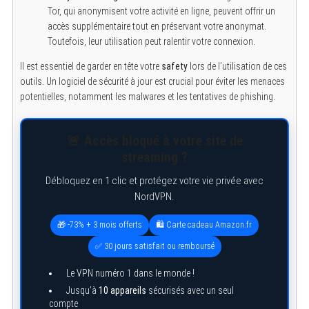
Tor, qui anonymisent votre activité en ligne, peuvent offrir un
accès supplémentaire tout en préservant votre anonymat.
Toutefois, leur utilisation peut ralentir votre connexion.
Il est essentiel de garder en tête votre
safety
lors de l’utilisation de ces
outils. Un logiciel de sécurité à jour est crucial pour éviter les menaces
potentielles, notamment les malwares et les tentatives de phishing.
🚨 Accès bloqué à votre site de
streaming ?
Débloquez en 1 clic et protégez votre vie privée avec
NordVPN.
🎁 -73% + 3 mois offerts
🛍️ Carte cadeau Amazon.fr
✅ 30 jours satisfait ou remboursé
Le VPN numéro 1 dans le monde !
Jusqu’à
10 appareils
sécurisés avec un seul
compte