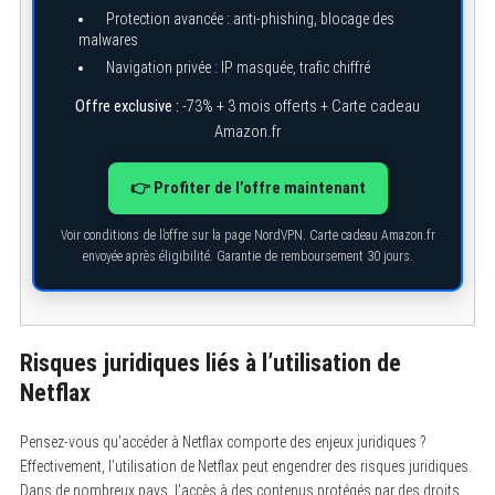
Protection avancée : anti-phishing, blocage des
malwares
Navigation privée : IP masquée, trafic chiffré
Offre exclusive :
-73% + 3 mois offerts + Carte cadeau
Amazon.fr
👉 Profiter de l’offre maintenant
Voir conditions de l’offre sur la page NordVPN. Carte cadeau Amazon.fr
envoyée après éligibilité. Garantie de remboursement 30 jours.
Risques juridiques liés à l’utilisation de
Netflax
Pensez-vous qu’accéder à Netflax comporte des enjeux juridiques ?
Effectivement, l’utilisation de Netflax peut engendrer des risques juridiques.
Dans de nombreux pays, l’accès à des contenus protégés par des droits