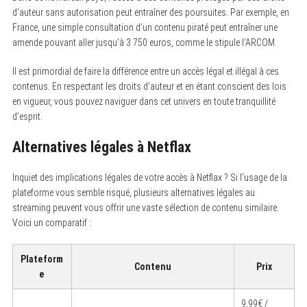
d’auteur sans autorisation peut entraîner des poursuites. Par exemple, en
France, une simple consultation d’un contenu piraté peut entraîner une
amende pouvant aller jusqu’à 3 750 euros, comme le stipule l’ARCOM.
S
e
a
Il est primordial de faire la différence entre un accès légal et illégal à ces
r
contenus. En respectant les droits d’auteur et en étant conscient des lois
c
en vigueur, vous pouvez naviguer dans cet univers en toute tranquillité
h
f
d’esprit.
o
r
Alternatives légales à Netflax
:
Inquiet des implications légales de votre accès à Netflax ? Si l’usage de la
plateforme vous semble risqué, plusieurs alternatives légales au
streaming peuvent vous offrir une vaste sélection de contenu similaire.
Voici un comparatif :
Plateform
Contenu
Prix
e
9,99€ /