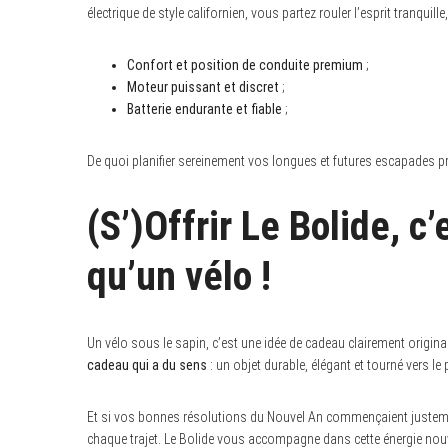
électrique de style californien, vous partez rouler l’esprit tranquil
Confort et position de conduite premium
;
Moteur puissant et discret
;
Batterie endurante et fiable
;
De quoi planifier sereinement vos longues et futures escapades pr
(S’)Offrir Le Bolide, c’
qu’un vélo !
Un vélo sous le sapin, c’est une idée de cadeau clairement originale 
cadeau qui a du sens
: un objet durable, élégant et tourné vers l
Et si vos bonnes résolutions du Nouvel An commençaient justement p
chaque trajet. Le Bolide vous accompagne dans cette énergie nouve