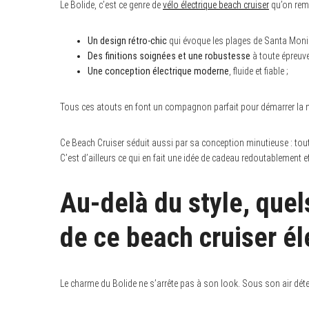
Le Bolide, c’est ce genre de
vélo électrique beach cruiser
qu’on rem
Un design rétro-chic
qui évoque les plages de Santa Moni
Des finitions soignées
et une robustesse
à toute épreuve
Une conception électrique moderne
, fluide et fiable ;
Tous ces atouts en font un compagnon parfait pour démarrer la n
Ce Beach Cruiser séduit aussi par sa conception minutieuse : tout 
C’est d’ailleurs ce qui en fait une idée de cadeau redoutablement e
S
Au-delà du style, quel
e
a
r
de ce beach cruiser él
c
h
f
o
r
Le charme du Bolide ne s’arrête pas à son look. Sous son air déten
: