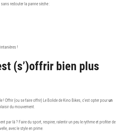
le, sans redouter la panne sèche :
intanières !
est (s’)offrir bien plus
! Offrir (ou se faire offrir) Le Bolide de Kino Bikes, c’est opter pour
un
e plaisir du mouvement.
ar là ? Faire du sport, respirer, ralentir un peu le rythme et profiter de
lle, avec le style en prime.