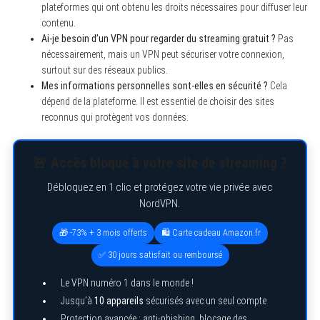
plateformes qui ont obtenu les droits nécessaires pour diffuser leur
contenu.
Ai-je besoin d’un VPN pour regarder du streaming gratuit ?
Pas
nécessairement, mais un VPN peut sécuriser votre connexion,
surtout sur des réseaux publics.
S
Mes informations personnelles sont-elles en sécurité ?
Cela
e
a
dépend de la plateforme. Il est essentiel de choisir des sites
r
reconnus qui protègent vos données.
c
h
f
o
🚨 Accès bloqué à votre site de streaming ?
r
:
Débloquez en 1 clic et protégez votre vie privée avec
NordVPN.
🎁 -73% + 3 mois offerts
🛍️ Carte cadeau Amazon.fr
✅ 30 jours satisfait ou remboursé
Le VPN numéro 1 dans le monde !
Jusqu’à
10 appareils
sécurisés avec un seul compte
Protection avancée : anti-phishing, blocage des