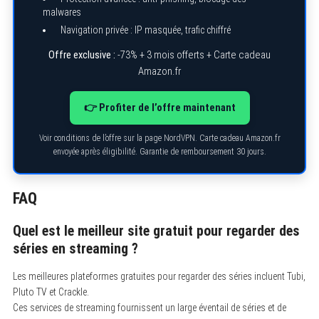
malwares
Navigation privée : IP masquée, trafic chiffré
Offre exclusive :
-73% + 3 mois offerts + Carte cadeau
Amazon.fr
👉 Profiter de l’offre maintenant
Voir conditions de l’offre sur la page NordVPN. Carte cadeau Amazon.fr
envoyée après éligibilité. Garantie de remboursement 30 jours.
FAQ
Quel est le meilleur site gratuit pour regarder des
séries en streaming ?
Les meilleures plateformes gratuites pour regarder des séries incluent Tubi,
Pluto TV et Crackle.
Ces services de streaming fournissent un large éventail de séries et de