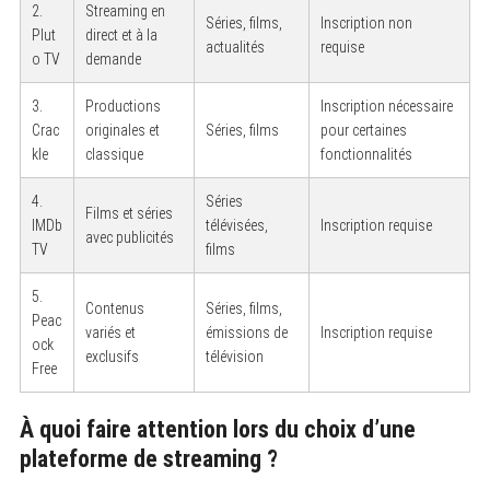
2.
Streaming en
Séries, films,
Inscription non
Plut
direct et à la
actualités
requise
o TV
demande
3.
Productions
Inscription nécessaire
Crac
originales et
Séries, films
pour certaines
kle
classique
fonctionnalités
4.
Séries
Films et séries
IMDb
télévisées,
Inscription requise
avec publicités
TV
films
5.
Contenus
Séries, films,
Peac
variés et
émissions de
Inscription requise
ock
exclusifs
télévision
Free
À quoi faire attention lors du choix d’une
plateforme de streaming ?