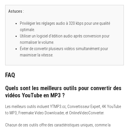
Astuces :
Privilégier les réglages audio à 320 kbps pour une qualité
optimale.
Utiliser un logiciel d’édition audio après conversion pour
normaliser le volume.
Éviter de convertir plusieurs vidéos simultanément pour
maximiser la vitesse.
FAQ
S
e
Quels sont les meilleurs outils pour convertir des
a
vidéos YouTube en MP3 ?
r
c
h
Les meilleurs outils incluent YTMP3.cc, Convertisseur Expert, 4K YouTube
f
to MP3, Freemake Video Downloader, et OnlineVideoConverter.
o
r
:
Chacun de ces outils offre des caractéristiques uniques, comme la