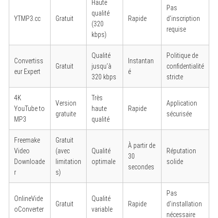
Haute
Pas
qualité
YTMP3.cc
Gratuit
Rapide
d’inscription
(320
requise
kbps)
Qualité
Politique de
Convertiss
Instantan
Gratuit
jusqu’à
confidentialité
eur Expert
é
320 kbps
stricte
4K
Très
Version
Application
YouTube to
haute
Rapide
gratuite
sécurisée
MP3
qualité
Freemake
Gratuit
À partir de
Video
(avec
Qualité
Réputation
30
Downloade
limitation
optimale
solide
secondes
r
s)
Pas
OnlineVide
Qualité
Gratuit
Rapide
d’installation
oConverter
variable
nécessaire