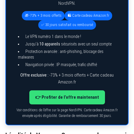
NordVPN.
🎁 -73% + 3 mois offerts
🛍️ Carte cadeau Amazon.fr
✅ 30 jours satisfait ou remboursé
Le VPN numéro 1 dans le monde !
Jusqu’à
10 appareils
sécurisés avec un seul compte
Protection avancée : anti-phishing, blocage des
malwares
Navigation privée : IP masquée, trafic chiffré
Offre exclusive :
-73% + 3 mois offerts + Carte cadeau
Amazon.fr
👉 Profiter de l’offre maintenant
Voir conditions de l’offre sur la page NordVPN. Carte cadeau Amazon.fr
envoyée après éligibilité. Garantie de remboursement 30 jours.