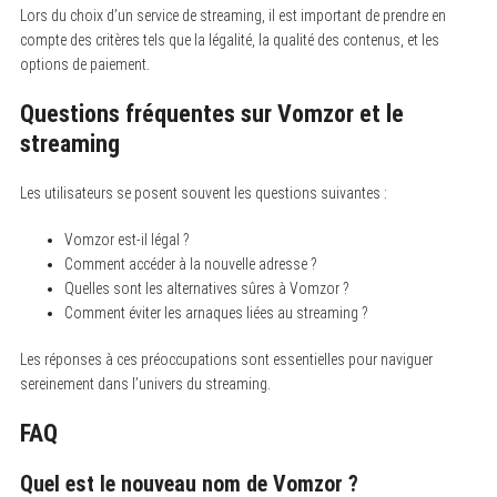
Lors du choix d’un service de streaming, il est important de prendre en
compte des critères tels que la légalité, la qualité des contenus, et les
options de paiement.
Questions fréquentes sur Vomzor et le
streaming
S
e
a
Les utilisateurs se posent souvent les questions suivantes :
r
c
h
Vomzor est-il légal ?
f
Comment accéder à la nouvelle adresse ?
o
r
Quelles sont les alternatives sûres à Vomzor ?
:
Comment éviter les arnaques liées au streaming ?
Les réponses à ces préoccupations sont essentielles pour naviguer
sereinement dans l’univers du streaming.
FAQ
Quel est le nouveau nom de Vomzor ?