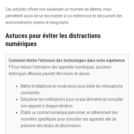
Ces activités offrent non seulement un moment de détente, mais
permettent aussi de se reconnecter à soi-même tout en découvrant des
S
environnements sereins et revigorants.
e
a
Astuces pour éviter les distractions
r
c
numériques
h
f
o
r
Comment limiter l’intrusion des technologies dans votre expérience
:
?
Pour réduire l’utilisation des appareils numériques, plusieurs
techniques efficaces peuvent être mises en œuvre :
Mettre le téléphone en mode avion pour éviter les interruptions
constantes.
Désactiver les notifications pour ne pas être tenté de consulter
son appareil à chaque vibration.
Établir un contrat numérique personnel, en déterminant des
moments spécifiques pour consulter ses appareils afin de
préserver des temps de déconnexion.