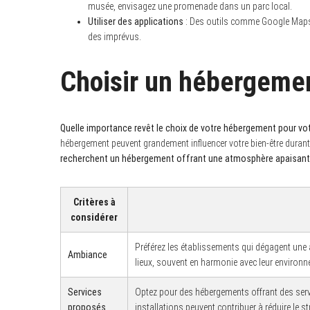
musée, envisagez une promenade dans un parc local.
Utiliser des applications
: Des outils comme Google Maps ou
S
des imprévus.
e
a
r
Choisir un hébergemen
c
h
f
o
r
Quelle importance revêt le choix de votre hébergement pour votr
:
hébergement peuvent grandement influencer votre bien-être durant
recherchent un hébergement offrant une atmosphère apaisan
Critères à
considérer
Préférez les établissements qui dégagent un
Ambiance
lieux, souvent en harmonie avec leur environne
Services
Optez pour des hébergements offrant des serv
proposés
installations peuvent contribuer à réduire le st