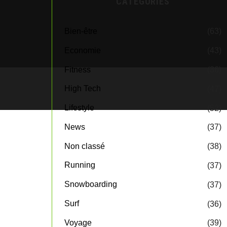
CATEGORIES
Bien-être
(63)
Economie
(43)
Fitness
(36)
High Tech
(47)
Lifestyle
(52)
News
(37)
Non classé
(38)
Running
(37)
Snowboarding
(37)
Surf
(36)
Voyage
(39)