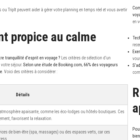
Comm
 TripIt peuvent aider à gérer votre planning en temps réel et vous avertir
voy
en v
t propice au calme
Tech
rece
Exer
e tranquillité d’esprit en voyage ?
Les critères de sélection d’un
vous
 votre séjour.
Selon une étude de Booking.com, 66% des voyageurs
S’a
te
. Voici des critères à considérer :
comm
R
Détails
a
e atmosphère apaisante, comme les éco-lodges ou hôtels-boutiques. Ces
ment, favorisent la relaxation.
Pour
ices de bien-être (spa, massages) ou des espaces verts, car ces
bien
ress.