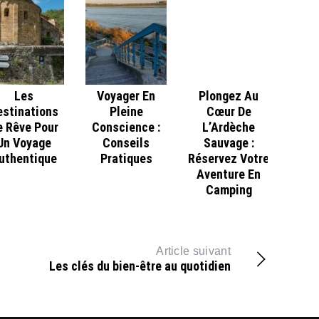
Les
Voyager En
Plongez Au
estinations
Pleine
Cœur De
e Rêve Pour
Conscience :
L’Ardèche
Un Voyage
Conseils
Sauvage :
uthentique
Pratiques
Réservez Votre
Aventure En
Camping
Article suivant
Les clés du bien-être au quotidien