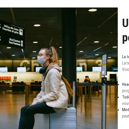
U
p
La t
La t
Voic
Hea
prog
Tod
vous
Min
peut