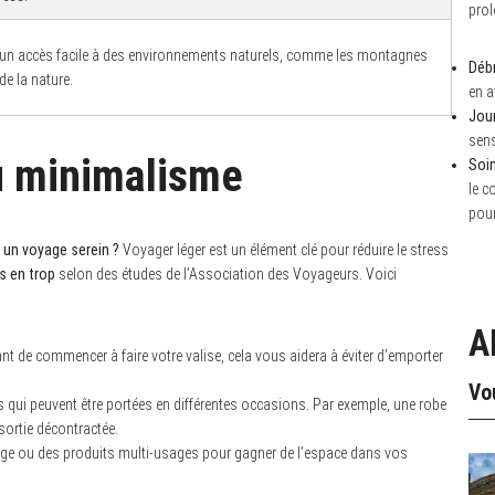
prol
t un accès facile à des environnements naturels, comme les montagnes
Débr
de la nature.
en a
Jour
sens
du minimalisme
Soin
le c
pour
r un voyage serein ?
Voyager léger est un élément clé pour réduire le stress
s en trop
selon des études de l’Association des Voyageurs. Voici
A
ant de commencer à faire votre valise, cela vous aidera à éviter d’emporter
Vo
es qui peuvent être portées en différentes occasions. Par exemple, une robe
sortie décontractée.
ge ou des produits multi-usages pour gagner de l’espace dans vos