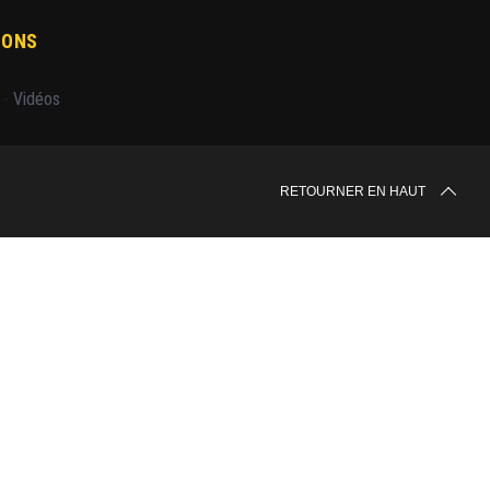
IONS
-
Vidéos
RETOURNER EN HAUT