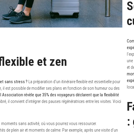
S
c
Comm
expé
l’ex
flexible et zen
une 
et d
mon
exp
et sans stress ?
La préparation d’un itinéraire flexible est essentielle pour
loca
 il est possible de modifier ses plans en fonction de son humeur ou des
l Association révèle que 35% des voyageurs déclarent que la flexibilité
libré, il convient d’intégrer des pauses régénératrices entre les visites. Voici
F
:
es moments sans activité, où vous pourrez vous ressourcer.
tivités de plein air et moments de calme. Par exemple, après une visite d’un