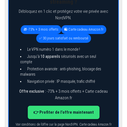
streaming ?
Débloquez en 1 clic et protégez votre vie privée avec
NordVPN.
🎁 -73% + 3 mois offerts
🛍️ Carte cadeau Amazon.fr
✅ 30 jours satisfait ou remboursé
Le VPN numéro 1 dans le monde !
Jusqu’à
10 appareils
sécurisés avec un seul
compte
Protection avancée : anti-phishing, blocage des
malwares
Navigation privée : IP masquée, trafic chiffré
Offre exclusive :
-73% + 3 mois offerts + Carte cadeau
Amazon.fr
👉 Profiter de l’offre maintenant
Voir conditions de l’offre sur la page NordVPN. Carte cadeau Amazon.fr