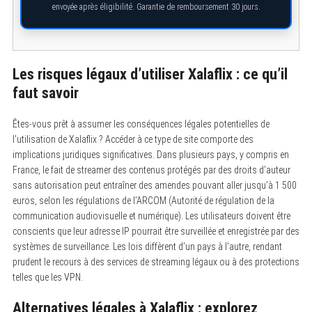
envoyée après éligibilité. Garantie de remboursement 30 jours.
S
Les risques légaux d’utiliser Xalaflix : ce qu’il
e
a
faut savoir
r
c
h
Êtes-vous prêt à assumer les conséquences légales potentielles de
f
l’utilisation de Xalaflix ? Accéder à ce type de site comporte des
o
r
implications juridiques significatives. Dans plusieurs pays, y compris en
:
France, le fait de streamer des contenus protégés par des droits d’auteur
sans autorisation peut entraîner des amendes pouvant aller jusqu’à 1 500
euros, selon les régulations de l’ARCOM (Autorité de régulation de la
communication audiovisuelle et numérique). Les utilisateurs doivent être
conscients que leur adresse IP pourrait être surveillée et enregistrée par des
systèmes de surveillance. Les lois diffèrent d’un pays à l’autre, rendant
prudent le recours à des services de streaming légaux ou à des protections
telles que les VPN.
Alternatives légales à Xalaflix : explorez