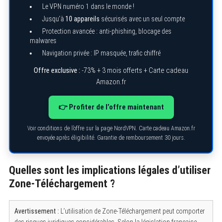
Le VPN numéro 1 dans le monde !
Jusqu’à
10 appareils
sécurisés avec un seul compte
Protection avancée : anti-phishing, blocage des
malwares
Navigation privée : IP masquée, trafic chiffré
Offre exclusive :
-73% + 3 mois offerts + Carte cadeau
Amazon.fr
👉 Profiter de l’offre maintenant
Voir conditions de l’offre sur la page NordVPN. Carte cadeau Amazon.fr
envoyée après éligibilité. Garantie de remboursement 30 jours.
Quelles sont les implications légales d’utiliser
Zone-Téléchargement ?
Avertissement :
L’utilisation de Zone-Téléchargement peut comporter
des risques juridiques considérables. Selon la législation française,