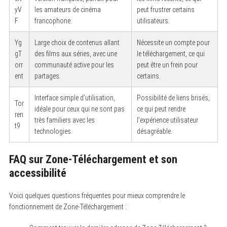
h
yV
les amateurs de cinéma
peut frustrer certains
f
F
francophone.
utilisateurs.
o
r
:
Yg
Large choix de contenus allant
Nécessite un compte pour
gT
des films aux séries, avec une
le téléchargement, ce qui
orr
communauté active pour les
peut être un frein pour
ent
partages.
certains.
Interface simple d’utilisation,
Possibilité de liens brisés,
Tor
idéale pour ceux qui ne sont pas
ce qui peut rendre
ren
très familiers avec les
l’expérience utilisateur
t9
technologies.
désagréable.
FAQ sur Zone-Téléchargement et son
accessibilité
Voici quelques questions fréquentes pour mieux comprendre le
fonctionnement de Zone-Téléchargement :