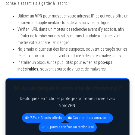
conseils essentiels à garder à l’esprit :
Utiliser un
VPN
pour masquer votre adresse IP, ce qui vous offre un
anonymat supplémentaire lors de vos activités en ligne.
Vérifier l’URL dans un moteur de recherche avant d’y accéder, afin
d’éviter de tomber sur des sites miroirs frauduleux qui peuvent
mettre votre appareil en danger.
Ne jamais cliquer sur des liens suspects, souvent partagés sur les
réseaux sociaux, qui peuvent conduire à des sites malveillants.
Installer un bloqueur de publicités pour éviter les
pop-ups
indésirables
, souvent source de virus et de malwares.
🚨 Accès bloqué à votre site de streaming ?
Débloquez en 1 clic et protégez votre vie privée avec
NordVPN.
🎁 -73% + 3 mois offerts
🛍️ Carte cadeau Amazon.fr
✅ 30 jours satisfait ou remboursé