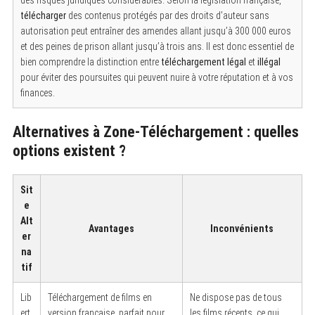
télécharger
des contenus protégés par des droits d’auteur sans
autorisation peut entraîner des amendes allant jusqu’à 300 000 euros
et des peines de prison allant jusqu’à trois ans. Il est donc essentiel de
bien comprendre la distinction entre
téléchargement légal
et
illégal
pour éviter des poursuites qui peuvent nuire à votre réputation et à vos
finances.
Alternatives à Zone-Téléchargement : quelles
options existent ?
Sit
e
Alt
Avantages
Inconvénients
er
na
tif
S
e
a
Lib
Téléchargement de films en
Ne dispose pas de tous
r
ert
version française, parfait pour
les films récents, ce qui
c