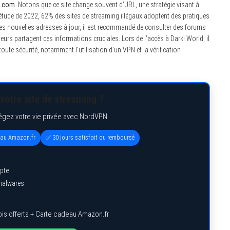
d.com
. Notons que ce site change souvent d’URL, une stratégie visant à
ne étude de 2022, 62% des sites de streaming illégaux adoptent des pratiques
 les nouvelles adresses à jour, il est recommandé de consulter des forums
urs partagent ces informations cruciales. Lors de l’accès à Darki World, il
toute sécurité, notamment l’utilisation d’un VPN et la vérification
votre site de streaming ?
égez votre vie privée avec NordVPN.
eau Amazon.fr
✅ 30 jours satisfait ou remboursé
pte
 malwares
is offerts + Carte cadeau Amazon.fr