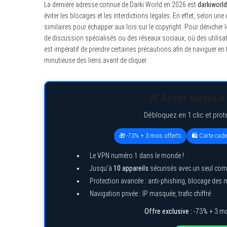
La dernière adresse connue de Darki World en 2026 est
darkiworl
éviter les blocages et les interdictions légales. En effet, selon u
similaires pour échapper aux lois sur le copyright. Pour dénicher
de discussion spécialisés ou des réseaux sociaux, où des utilisate
est impératif de prendre certaines précautions afin de naviguer en 
minutieuse des liens avant de cliquer.
🚨 Accès bloqué à 
Débloquez en 1 clic et prot
🎁 -73% + 3 mois offerts
🛍️ Carte cad
Le VPN numéro 1 dans le monde !
Jusqu’à
10 appareils
sécurisés avec un seul com
Protection avancée : anti-phishing, blocage des
Navigation privée : IP masquée, trafic chiffré
Offre exclusive :
-73% + 3 mo