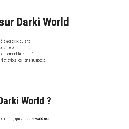
sur Darki World
ère adresse du site.
de différents genres.
oncernant la légalité.
N et évitez les liens suspects.
arki World ?
en ligne, qui est
darkiworld.com
.