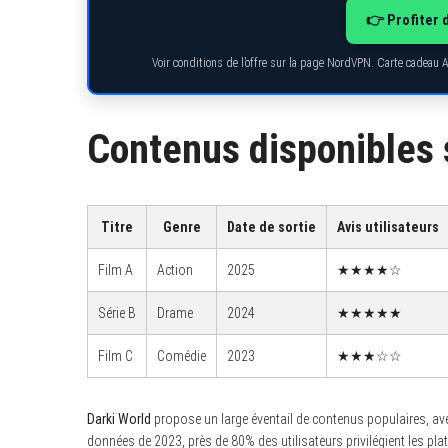
👉 Profiter 
Voir conditions de l’offre sur la page NordVPN. Carte cadeau 
S
e
a
Contenus disponibles 
r
c
h
f
o
r
Titre
Genre
Date de sortie
Avis utilisateurs
:
Film A
Action
2025
★★★★☆
Série B
Drame
2024
★★★★★
Film C
Comédie
2023
★★★☆☆
Darki World
propose un large éventail de contenus populaires, av
données de 2023, près de 80% des utilisateurs privilégient les plate