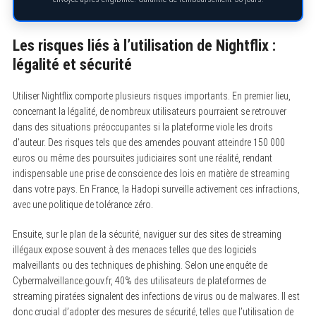
Les risques liés à l’utilisation de Nightflix :
légalité et sécurité
Utiliser Nightflix comporte plusieurs risques importants. En premier lieu,
concernant la légalité, de nombreux utilisateurs pourraient se retrouver
dans des situations préoccupantes si la plateforme viole les droits
d’auteur. Des risques tels que des amendes pouvant atteindre 150 000
euros ou même des poursuites judiciaires sont une réalité, rendant
indispensable une prise de conscience des lois en matière de streaming
dans votre pays. En France, la Hadopi surveille activement ces infractions,
avec une politique de tolérance zéro.
S
Ensuite, sur le plan de la sécurité, naviguer sur des sites de streaming
e
a
illégaux expose souvent à des menaces telles que des logiciels
r
malveillants ou des techniques de phishing. Selon une enquête de
c
Cybermalveillance.gouv.fr, 40% des utilisateurs de plateformes de
h
f
streaming piratées signalent des infections de virus ou de malwares. Il est
o
donc crucial d’adopter des mesures de sécurité, telles que l’utilisation de
r