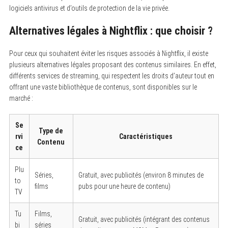
:
logiciels antivirus et d’outils de protection de la vie privée.
Alternatives légales à Nightflix : que choisir ?
Pour ceux qui souhaitent éviter les risques associés à Nightflix, il existe
plusieurs alternatives légales proposant des contenus similaires. En effet,
différents services de streaming, qui respectent les droits d’auteur tout en
offrant une vaste bibliothèque de contenus, sont disponibles sur le
marché :
Se
Type de
rvi
Caractéristiques
Contenu
ce
Plu
Séries,
Gratuit, avec publicités (environ 8 minutes de
to
films
pubs pour une heure de contenu)
TV
Tu
Films,
Gratuit, avec publicités (intégrant des contenus
bi
séries