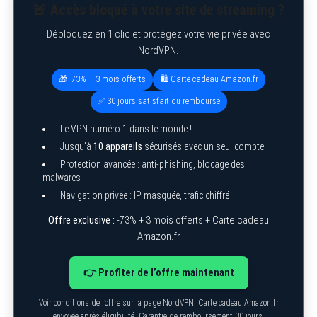
🚨 Accès bloqué à votre site de streaming ?
Débloquez en 1 clic et protégez votre vie privée avec
NordVPN.
🎁 -73% + 3 mois offerts
🛍️ Carte cadeau Amazon.fr
✅ 30 jours satisfait ou remboursé
Le VPN numéro 1 dans le monde !
Jusqu’à
10 appareils
sécurisés avec un seul compte
Protection avancée : anti-phishing, blocage des
malwares
Navigation privée : IP masquée, trafic chiffré
Offre exclusive :
-73% + 3 mois offerts + Carte cadeau
Amazon.fr
👉 Profiter de l’offre maintenant
Voir conditions de l’offre sur la page NordVPN. Carte cadeau Amazon.fr
envoyée après éligibilité. Garantie de remboursement 30 jours.