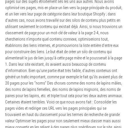
pages sur des sujets étroitement liés les uns aux autres. Nous avons
optimisé ces pages, mis en place un lien vers la page principale du produit,
et un lien vers leur page de catégorie dans leur boutique Shopify ; dans
d’autres cas, nous avons travaillé sur des silos de contenu plus petits en
utilisant seulement le contenu qui existait déjà. Ainsi, si nous trouvions un
classement de page pour un mot-clé de valeur à la page 2-4, nous
chercherions n’importe quel contenu connexe, optimiserions tout,
établirions des liens internes, et promouvrions la liste entière d’entre eux
pour construire des liens. Le but était de créer un silo de contenu qui
alimenterait le jus de lien jusqu’à cette page mère et le pousserait à la page
1. Dans leur site existant, ils avaient aussi beaucoup de contenu
d’information. Bien qu’une partie était très faible, d’autres contenus ont
généré un trafic important, comme par exemple le fait qu’ils avaient plus de
20 pages pour les “noms” Des choses comme des noms de lapins mâles,
des noms de lapins femelles, des noms de lapins mignons, des noms de
paires pour les lapins, etc. et tripler tout cela pour les deux autres animaux.
Certaines étaient terribles. Voici ce que nous avons fait : Consolider les
pages vides et rediriger ces URL vers les pages principales qui se
trouvaient en haut du classement pour les termes de recherche de grande
valeur Optimiser les pages pour non seulement mieux classer mais aussi
mieux convertir en les reliant à des pages plus spécifiques sur le site, ainsi