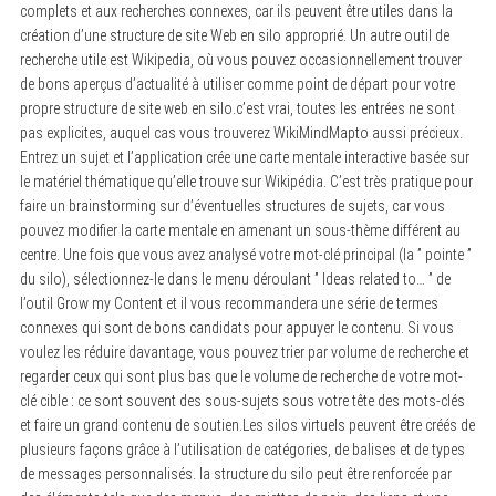
complets et aux recherches connexes, car ils peuvent être utiles dans la
création d’une structure de site Web en silo approprié. Un autre outil de
recherche utile est Wikipedia, où vous pouvez occasionnellement trouver
de bons aperçus d’actualité à utiliser comme point de départ pour votre
propre structure de site web en silo.c’est vrai, toutes les entrées ne sont
pas explicites, auquel cas vous trouverez WikiMindMapto aussi précieux.
Entrez un sujet et l’application crée une carte mentale interactive basée sur
le matériel thématique qu’elle trouve sur Wikipédia. C’est très pratique pour
faire un brainstorming sur d’éventuelles structures de sujets, car vous
pouvez modifier la carte mentale en amenant un sous-thème différent au
centre. Une fois que vous avez analysé votre mot-clé principal (la ” pointe ”
du silo), sélectionnez-le dans le menu déroulant ” Ideas related to… ” de
l’outil Grow my Content et il vous recommandera une série de termes
connexes qui sont de bons candidats pour appuyer le contenu. Si vous
voulez les réduire davantage, vous pouvez trier par volume de recherche et
regarder ceux qui sont plus bas que le volume de recherche de votre mot-
S
clé cible : ce sont souvent des sous-sujets sous votre tête des mots-clés
e
et faire un grand contenu de soutien.Les silos virtuels peuvent être créés de
a
r
plusieurs façons grâce à l’utilisation de catégories, de balises et de types
c
de messages personnalisés. la structure du silo peut être renforcée par
h