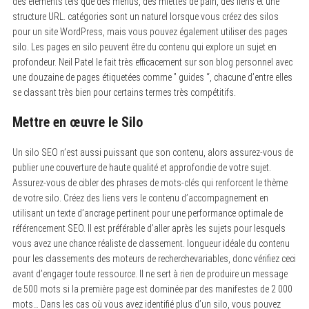
des éléments tels que des menus, des miettes de pain, des liens et une
f
o
structure URL. catégories sont un naturel lorsque vous créez des silos
r
pour un site WordPress, mais vous pouvez également utiliser des pages
:
silo. Les pages en silo peuvent être du contenu qui explore un sujet en
profondeur. Neil Patel le fait très efficacement sur son blog personnel avec
une douzaine de pages étiquetées comme ” guides “, chacune d’entre elles
se classant très bien pour certains termes très compétitifs.
Mettre en œuvre le Silo
Un silo SEO n’est aussi puissant que son contenu, alors assurez-vous de
publier une couverture de haute qualité et approfondie de votre sujet.
Assurez-vous de cibler des phrases de mots-clés qui renforcent le thème
de votre silo. Créez des liens vers le contenu d’accompagnement en
utilisant un texte d’ancrage pertinent pour une performance optimale de
référencement SEO. Il est préférable d’aller après les sujets pour lesquels
vous avez une chance réaliste de classement. longueur idéale du contenu
pour les classements des moteurs de recherchevariables, donc vérifiez ceci
avant d’engager toute ressource. Il ne sert à rien de produire un message
de 500 mots si la première page est dominée par des manifestes de 2 000
mots… Dans les cas où vous avez identifié plus d’un silo, vous pouvez