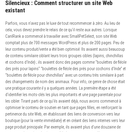
Silencieux : Comment structurer un site Web
existant
Parfois, vous n’avez pas le luxe de tout recommencer à zéro. Au lieu de
cela, vous devez prendre le relais de ce qu’il reste aux autres. Lorsque
CanIRank a commencé à travailler avec SmallPetSelect, son site Web
comptait plus de 700 messages WordPress et plus de 200 pages. Peu de
leur contenu produit/vente a été bien optimisé. Ils avaient aussi beaucoup
de contenu similaire ciblant leurs trois groupes cibles (lapins, chinchillas
et cochons d’Inde) ; ils avaient donc des pages comme “boulettes de fléole
des prés pour lapins” “boulettes de fléole des prés pour cochons d’Inde” et
“boulettes de fléole pour chinchillas” avec un contenu très similaire à part
des changements de nom des animaux. Pour info, ce genre de chose était
une pratique courante il y a quelques années. La première étape a été
d’identifier les mots-clés les plus importants et une page parentale pour
les cibler. Tirant parti de ce qu’ils avaient déjà, nous avons commencé à
optimiser le contenu de soutien en tant que pages filles, en renforçant la
pertinence du site Web, en établissant des liens de conversion vers leur
boutique (pour la vente immédiate) et en créant des liens internes vers leur
page produit principale. Par exemple, ils avaient plus d’une douzaine de