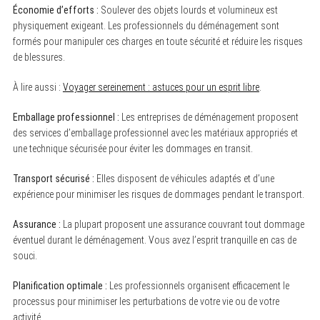
Économie d’efforts :
Soulever des objets lourds et volumineux est
physiquement exigeant. Les professionnels du déménagement sont
formés pour manipuler ces charges en toute sécurité et réduire les risques
de blessures.
À lire aussi :
Voyager sereinement : astuces pour un esprit libre
.
Emballage professionnel :
Les entreprises de déménagement proposent
des services d’emballage professionnel avec les matériaux appropriés et
une technique sécurisée pour éviter les dommages en transit.
S
e
Transport sécurisé :
Elles disposent de véhicules adaptés et d’une
a
expérience pour minimiser les risques de dommages pendant le transport.
r
c
h
Assurance :
La plupart proposent une assurance couvrant tout dommage
f
éventuel durant le déménagement. Vous avez l’esprit tranquille en cas de
o
souci.
r
:
Planification optimale :
Les professionnels organisent efficacement le
processus pour minimiser les perturbations de votre vie ou de votre
activité.