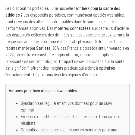
Les dispositifs portables : une nouvelle frontière pour la santé des
athlètes ?
Les dispositifs portables, communément appelés wearables,
sont devenus des alliés incontournables dans le suivi de la santé et des
S
performances sportives. Des
montres connectées
aux capteurs d’activité,
e
a
ces dispositifs collectent des données sur des aspects cruciaux comme la
r
fréquence cardiaque, le sommeil et l’activité physique. Selon une étude
c
h
récente menée par
Statista
, 30% des Français possédaient un wearable en
f
2024, un chiffre en constante augmentation, illustrant l’adoption
o
croissante de ces technologies. L’impact de ces dispositifs sur la santé
r
:
est significatif, offrant des insights précieux qui aident à
optimiser
l’entraînement
et à personnaliser les régimes d’exercice.
Astuces pour bien utiliser les wearables :
Synchronisez régulièrement vos données pour un suivi
optimal.
Fixez des objectifs réalisables et ajustez-les en fonction des
résultats.
Consultez les tendances sur plusieurs semaines pour une